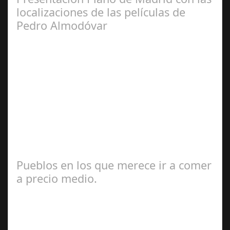
localizaciones de las películas de
Pedro Almodóvar
Sep 10,
2024
Con ocasión de la exposición MADRID, CHICA
ALMODÓVAR El próximo 11 de septiembre de 2024
tendrá lugar a las 19.00 hrs en la librería Ocho y…
Pueblos en los que merece ir a comer
a precio medio.
Jul 17, 2024