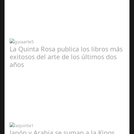
Abr 20,
2024
La Quinta Rosa publica los libros más
exitosos del arte de los últimos dos
años
Abr 20,
2024
Japón y Arabia se suman a la Kings