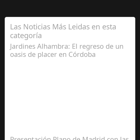
Las Noticias Más Leidas en esta
categoría
Jardines Alhambra: El regreso de un
oasis de placer en Córdoba
May 28,
2025
Un espacio único donde la gastronomía, la música y el
buen ambiente se unen para disfrutar sin prisa La
ciudad de Córdoba se prepara para…
Presentación Plano de Madrid con las