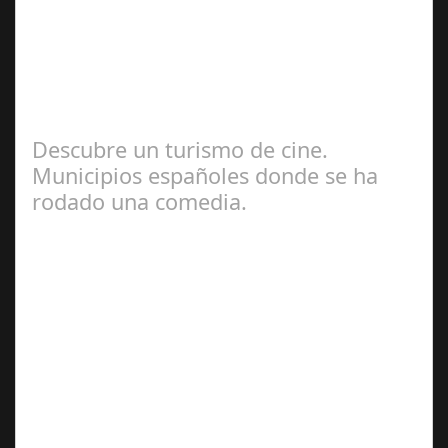
Seguimos recomendando propuesta para viajes durante
este verano. España es un país conocido por su rica y
variada gastronomía. Desde el…
Descubre un turismo de cine.
Municipios españoles donde se ha
rodado una comedia.
Jul 12, 2024
España es un país con una rica tradición
cinematográfica, especialmente en el género de la
comedia. A lo largo de los años, varios pueblos…