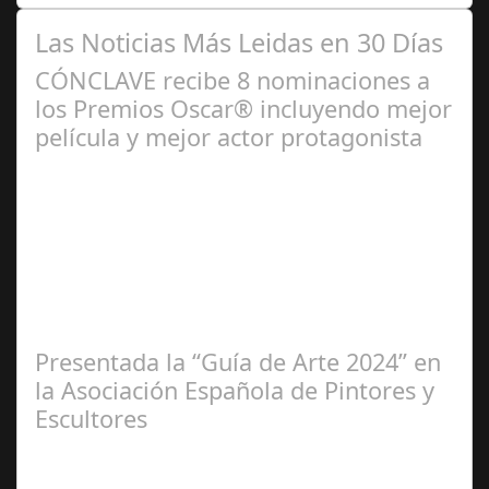
Las Noticias Más Leidas en 30 Días
CÓNCLAVE recibe 8 nominaciones a
los Premios Oscar® incluyendo mejor
película y mejor actor protagonista
Ene 23,
2025
Presentada la “Guía de Arte 2024” en
la Asociación Española de Pintores y
Escultores