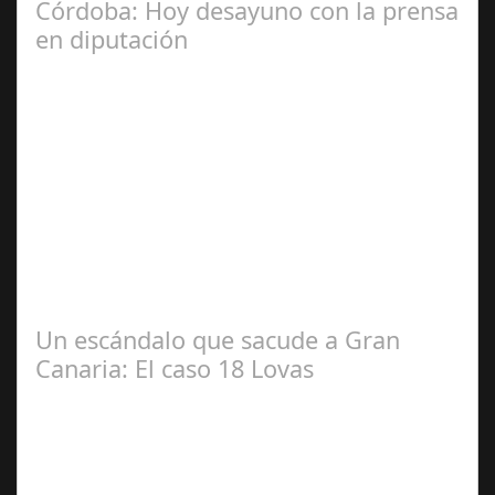
Córdoba: Hoy desayuno con la prensa
en diputación
Dic 17,
2024
#revista30dias #colaborandoporcórdoba
#diputacióndecórdoba Hoy la Diputación de Córdoba ha
realizado su tradicional desayuno con la prensa…
Un escándalo que sacude a Gran
Canaria: El caso 18 Lovas
Sep 27,