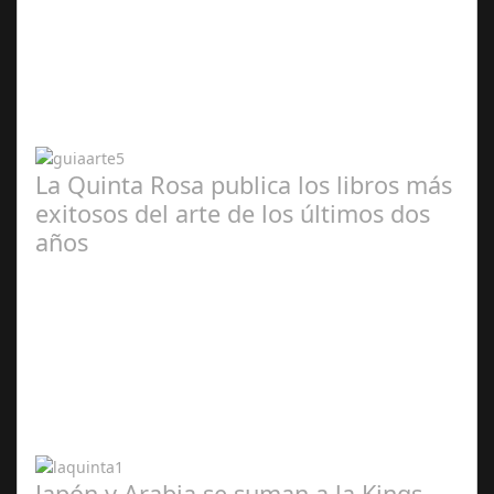
Abr 20,
2024
La Quinta Rosa publica los libros más
exitosos del arte de los últimos dos
años
Abr 20,
2024
Japón y Arabia se suman a la Kings