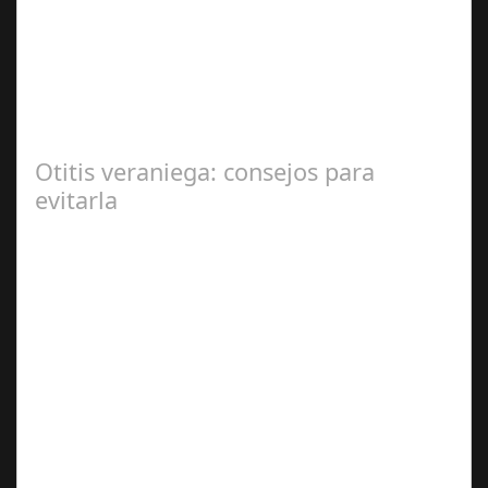
2024
En el corazón de Gran Canaria, un escándalo legal de
gran magnitud ha sacudido a la sociedad. El caso 18
Lovas, como se le conoce, ha…
Otitis veraniega: consejos para
evitarla
Ago 04,
2024
Se trata de una infección especialmente común entre los
niños y bebés durante el verano Joan Francesc Horvath,
responsable de Audiología en…