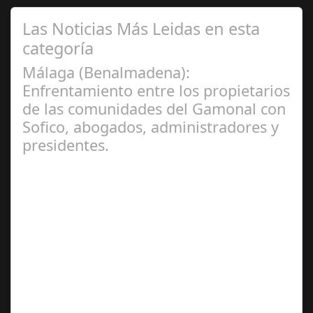
Las Noticias Más Leidas en esta
categoría
Málaga (Benalmadena):
Enfrentamiento entre los propietarios
de las comunidades del Gamonal con
Sofico, abogados, administradores y
presidentes.
Jul 31, 2024
La Mala fe de Sofico La negligencia de los abogados de
las comunidades. En el año 2015, la empresa SOFICO
INVERSIONES, sorprende a las…