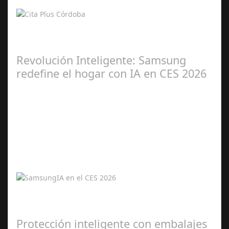
2026
Kioscos y web 24/7 reducen esperas y facilitan gestiones
en la ciudad Cita Plus llega para transformar la atención
social en Córdoba: una…
Revolución Inteligente: Samsung
redefine el hogar con IA en CES 2026
Ene 06,
2026
Samsung presenta una experiencia integral y conectada
con inteligencia artificial en sus productos estrella de
2026. La inteligencia…
Protección inteligente con embalajes