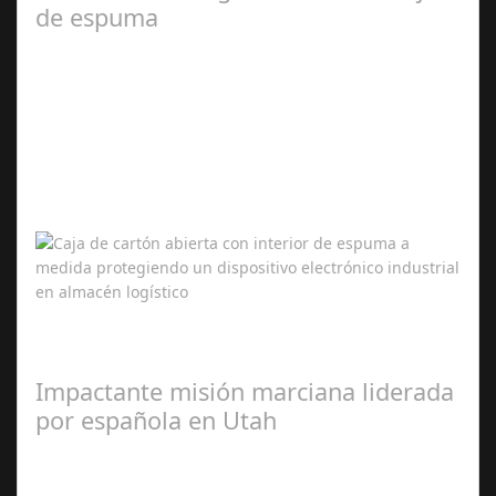
de espuma
Mar 11,
2026
En sectores industriales donde cada envío puede
contener equipos electrónicos, componentes mecánicos
o dispositivos médicos de alto valor,…
Impactante misión marciana liderada
por española en Utah