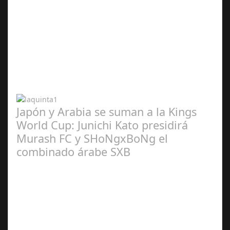
Abr 20,
2024
Japón y Arabia se suman a la Kings
World Cup: Junichi Kato presidirá
Murash FC y SHoNgxBoNg el
combinado árabe SXB
Abr 20,