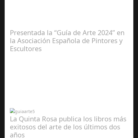
2025
Presentada la “Guía de Arte 2024” en
la Asociación Española de Pintores y
Escultores
Abr 20,
2024
La Quinta Rosa publica los libros más
exitosos del arte de los últimos dos
años