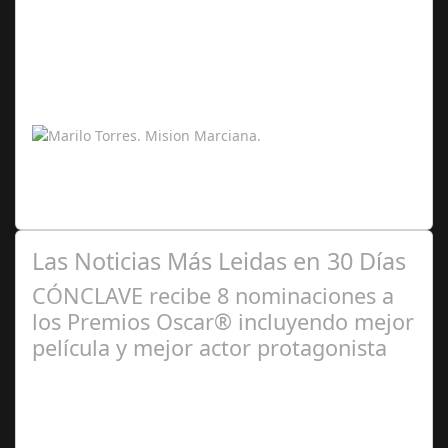
Feb 14,
2026
La misión marciana simulada que ha tenido lugar en la
Mars Desert Research Station, en pleno desierto de
Utah, ha supuesto un antes y un…
Las Noticias Más Leidas en 30 Días
CÓNCLAVE recibe 8 nominaciones a
los Premios Oscar® incluyendo mejor
película y mejor actor protagonista
Ene 23,