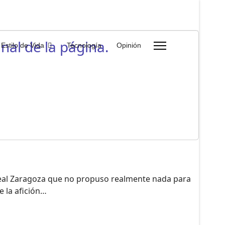
nal de la página.
Estilo de Vida
Tecnología
Opinión
 Real Zaragoza que no propuso realmente nada para
e la afición…