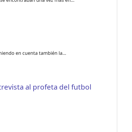
CF se encontraban una vez más en…
eniendo en cuenta también la…
evista al profeta del futbol