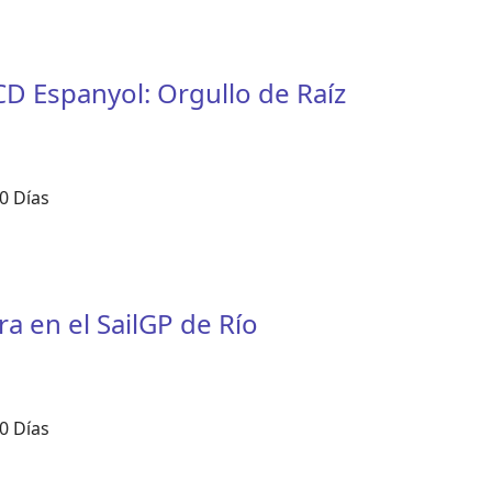
CD Espanyol: Orgullo de Raíz
0 Días
a en el SailGP de Río
0 Días