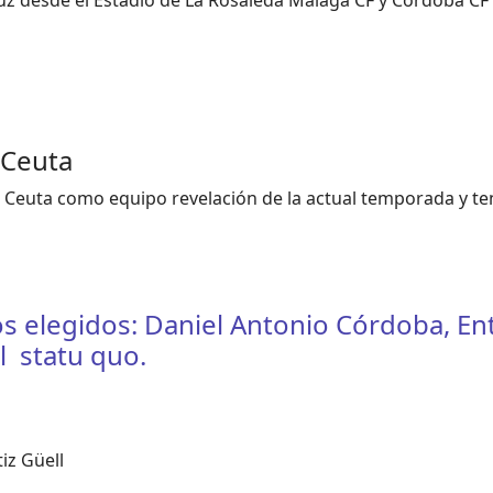
luz desde el Estadio de La Rosaleda Málaga CF y Córdoba 
 Ceuta
UD Ceuta como equipo revelación de la actual temporada y t
 elegidos: Daniel Antonio Córdoba, Entr
l statu quo.
iz Güell