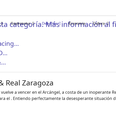
ta categoría. Más información al fi
Gastronotur
Deportes
Economía
Cultura
Racing…
CD…
 &…
 & Real Zaragoza
 vuelve a vencer en el Arcángel, a costa de un inoperante
a el . Entiendo perfectamente la desesperante situación d