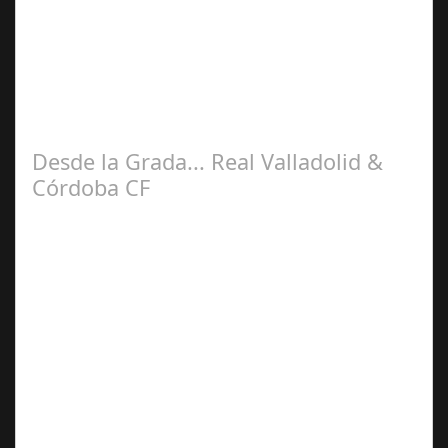
2025
La cuarta jornada de la liga Hypermotiòn trajo de nuevo
al Córdoba CF a su feudo, siendo en esta ocasión junto al
CD Castellón. Con mas de…
Desde la Grada... Real Valladolid &
Córdoba CF
Sep 03,
2025
El Estadio José Zorrilla recibía al Córdoba CF como una
victima propiciatoria después de los fiascos de las
primeras jornadas y por…