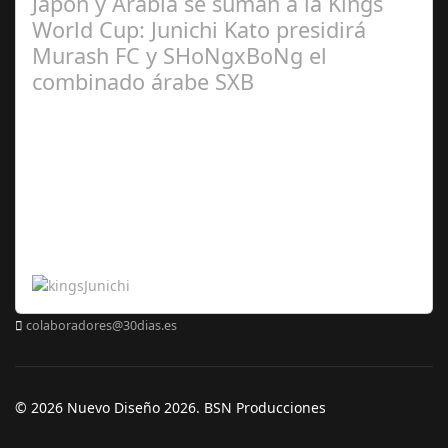
Japón y Arabia se suman a la Kings
World Cup: Junichi Kato presidirá
Murash FC y SHoNgxBoNg el
combinado árabe SXB
Abr 20,
2024
colaboradores@30dias.es
© 2026 Nuevo Diseño 2026. BSN Producciones