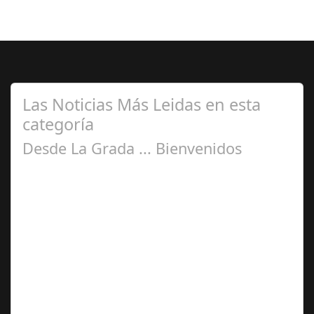
Las Noticias Más Leidas en esta
categoría
Desde La Grada ... Bienvenidos
Jul 28, 2025
La idea de plasmar sensaciones recibidas desde la
grada del Nuevo estadio del Arcángel rebautizado como
Bahrain Victorius en esta nueva…