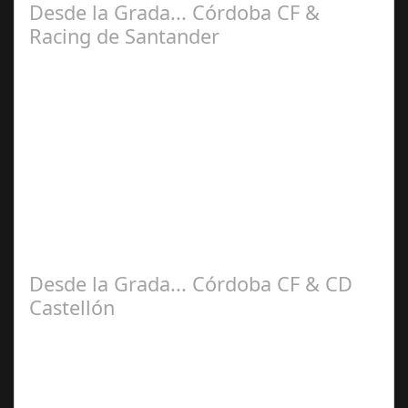
Desde la Grada... Córdoba CF &
Racing de Santander
Sep 26,
2025
En esta sexta Jornada de nuestra liga Hypermotion
recibimos la visita del Racing de Santander. Siendo
sincero me sentía muy receloso ya que…
Desde la Grada... Córdoba CF & CD
Castellón
Sep 08,