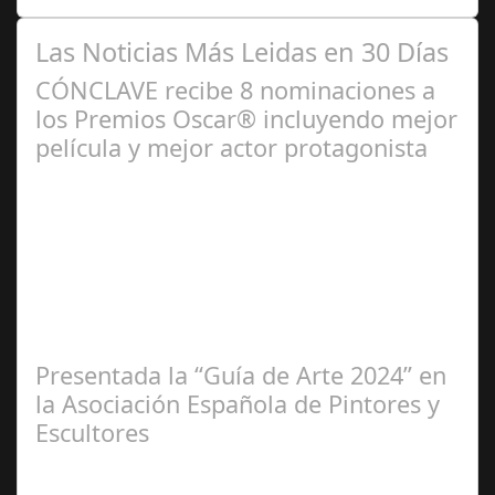
Las Noticias Más Leidas en 30 Días
CÓNCLAVE recibe 8 nominaciones a
los Premios Oscar® incluyendo mejor
película y mejor actor protagonista
Ene 23,
2025
Presentada la “Guía de Arte 2024” en
la Asociación Española de Pintores y
Escultores