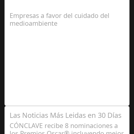
municipios más baratos a nivel nacional para comprar
un inmueble de 90 metros…
Empresas a favor del cuidado del
medioambiente
Ago 06,
2024
6 de cada 10 empresas españolas estiman aplicar
políticas ESG Durante los últimos meses, el 60% de las
empresas españolas han contemplado…
Las Noticias Más Leidas en 30 Días
CÓNCLAVE recibe 8 nominaciones a
los Premios Oscar® incluyendo mejor