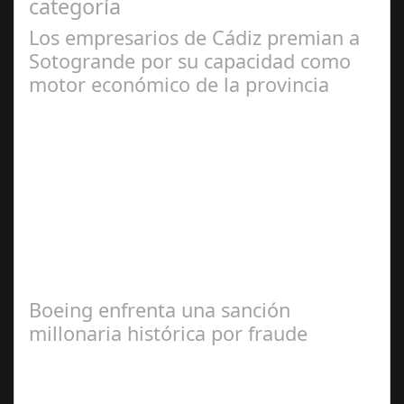
categoría
Los empresarios de Cádiz premian a
Sotogrande por su capacidad como
motor económico de la provincia
Jul 07, 2024
La CEC la destaca por su visión innovadora y como
modelo a seguir en la creación de un entorno de calidad
y sostenible Sotogrande S.A. ha…
Boeing enfrenta una sanción
millonaria histórica por fraude