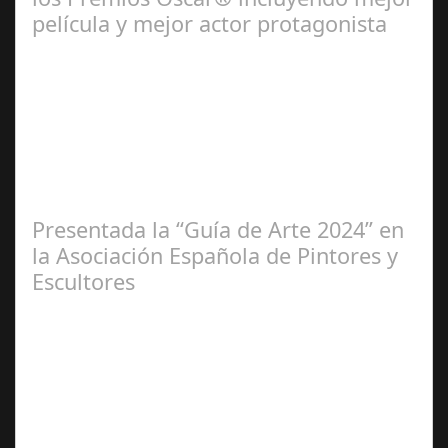
película y mejor actor protagonista
Ene 23,
2025
Presentada la “Guía de Arte 2024” en
la Asociación Española de Pintores y
Escultores
Abr 20,