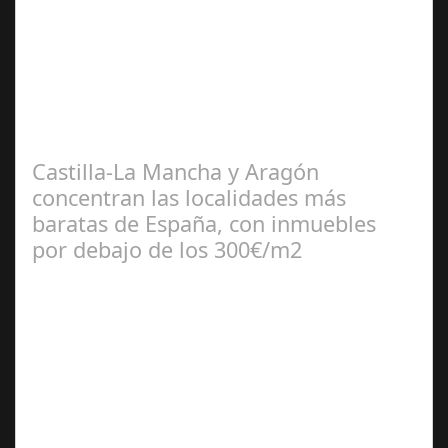
Jul 17, 2024
Un hito en la aviación comercial La empresa
norteamericana deberá pagar una multa millonaria y
mejorar la seguridad de sus aviones tras…
Castilla-La Mancha y Aragón
concentran las localidades más
baratas de España, con inmuebles
por debajo de los 300€/m2
Jul 10, 2024
El portal inmobiliario pisos.com revela cuáles son los 25