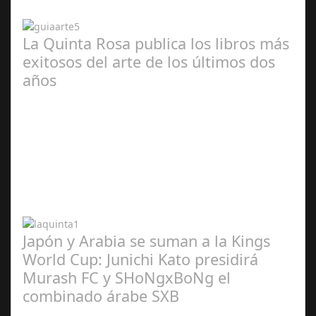
2024
La Quinta Rosa publica los libros más
exitosos del arte de los últimos dos
años
Abr 20,
2024
Japón y Arabia se suman a la Kings
World Cup: Junichi Kato presidirá
Murash FC y SHoNgxBoNg el
combinado árabe SXB