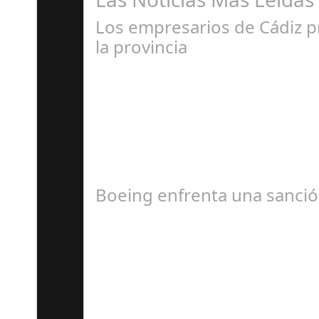
Los empresarios de Cádiz 
la provincia
Ju
La CEC la destaca por su visión innovadora y 
Boeing enfrenta una sanción
Ju