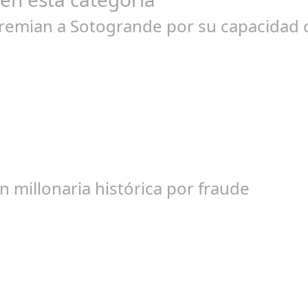
premian a Sotogrande por su capacida
l 07, 2024
como modelo a seguir en la creación de un entorno de calidad y so
 millonaria histórica por fraude
l 17, 2024