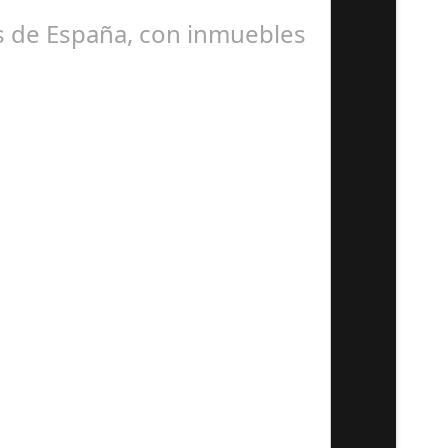
uridad de sus aviones tras…
as de España, con inmuebles
 un inmueble de 90 metros…