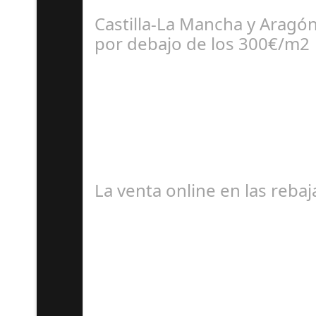
Un hito en la aviación comercial La empresa 
Castilla-La Mancha y Aragó
por debajo de los 300€/m2
Ju
El portal inmobiliario pisos.com revela cuále
La venta online en las reb
J