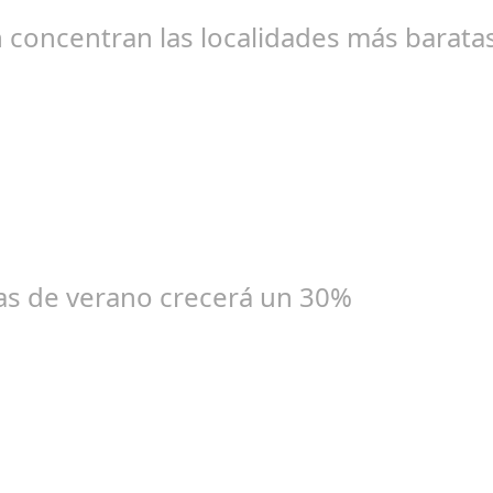
norteamericana deberá pagar una multa millonaria y mejorar la seg
n concentran las localidades más barat
l 10, 2024
s son los 25 municipios más baratos a nivel nacional para comprar
ajas de verano crecerá un 30%
un 25, 2024