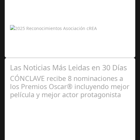
2025
La Asociación Andaluza cREA reconoce a profesionales
destacados en artes, literatura y música internacional La
Asociación Andaluza para el…
Las Noticias Más Leidas en 30 Días
CÓNCLAVE recibe 8 nominaciones a
los Premios Oscar® incluyendo mejor
película y mejor actor protagonista
Ene 23,