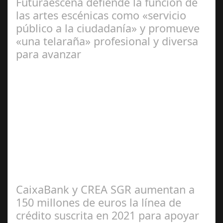
Futuraescena defiende la función de
las artes escénicas como «servicio
público a la ciudadanía» y promueve
«una telaraña» profesional y diversa
para avanzar
Feb 02,
2025
«Tenemos que estar juntos y dar nuestra mejor versión»,
ha pedido la presidenta de la AAEE, Cayetana Guillén-
Cuervo, en la clausura de las…
CaixaBank y CREA SGR aumentan a
150 millones de euros la línea de
crédito suscrita en 2021 para apoyar