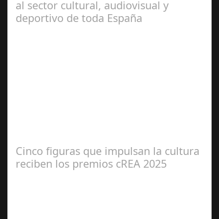
al sector cultural, audiovisual y
deportivo de toda España
Jun 14,
2025
El acuerdo ha sido suscrito por el director territorial de
Madrid de CaixaBank, Francisco Costa Ferrer; el
presidente de EGEDA, Enrique…
Cinco figuras que impulsan la cultura
reciben los premios cREA 2025
Dic 29,