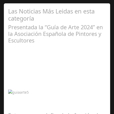
Las Noticias Más Leidas en esta
categoría
Presentada la “Guía de Arte 2024” en
la Asociación Española de Pintores y
Escultores
Abr 20,
2024
La Quinta Rosa Editorial y Francisco Arroyo Ceballos,
artista plástico y crítico internacional de arte, unen de
nuevo sus esfuerzos en esta…