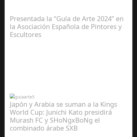
2025
Presentada la “Guía de Arte 2024” en
la Asociación Española de Pintores y
Escultores
Abr 20,
2024
Japón y Arabia se suman a la Kings
World Cup: Junichi Kato presidirá
Murash FC y SHoNgxBoNg el
combinado árabe SXB