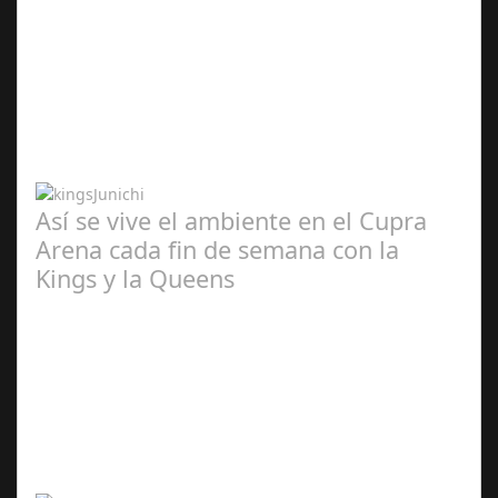
Abr 20,
2024
Así se vive el ambiente en el Cupra
Arena cada fin de semana con la
Kings y la Queens
Abr 20,
2024