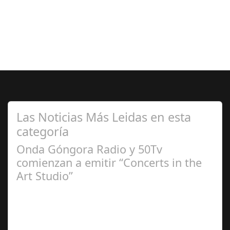
Las Noticias Más Leidas en esta
categoría
Onda Góngora Radio y 50Tv
comienzan a emitir “Concerts in the
Art Studio”
Sep 21,