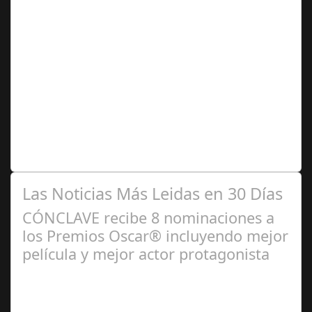
Ago 10,
2024
Premio Especial: Letras originales para la visibilidad de
la mujer en el flamenco. Ventana Abierta. arte, cultura,
personas, una asociación…
Las Noticias Más Leidas en 30 Días
CÓNCLAVE recibe 8 nominaciones a
los Premios Oscar® incluyendo mejor
película y mejor actor protagonista