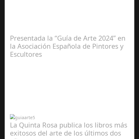
Ene 23,
2025
Presentada la “Guía de Arte 2024” en
la Asociación Española de Pintores y
Escultores
Abr 20,
2024
La Quinta Rosa publica los libros más
exitosos del arte de los últimos dos