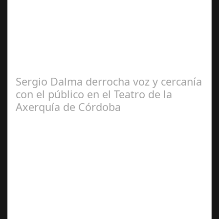
2024
El programa pasa a integrarse en la programación
habitual de dichas cadenas de Radio y Televisión La
productora BSN ha llegado…
Sergio Dalma derrocha voz y cercanía
con el público en el Teatro de la
Axerquía de Córdoba
Sep 08,
2024
El pasado sábado 7 de septiembre, el emblemático
Teatro de la Axerquía de Córdoba se llenó de magia y