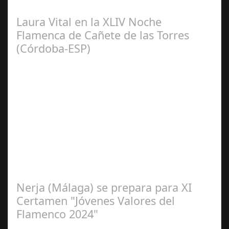
emoción con la presentación de Sergio…
Laura Vital en la XLIV Noche
Flamenca de Cañete de las Torres
(Córdoba-ESP)
Sep 16,
2024
La cantaora Laura Vital, estará en la XLIV Noche
Flamenca de Cañete de las Torres. El 25 de Septiembre
de 2024. Organiza. Peña Cultural…
Nerja (Málaga) se prepara para XI
Certamen "Jóvenes Valores del
Flamenco 2024"