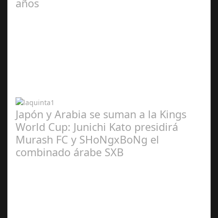
años
Abr 20,
2024
Japón y Arabia se suman a la Kings
World Cup: Junichi Kato presidirá
Murash FC y SHoNgxBoNg el
combinado árabe SXB
Abr 20,