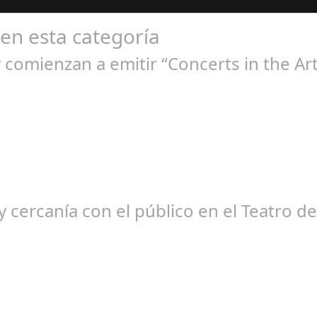
 en esta categoría
comienzan a emitir “Concerts in the Art
ep 21, 2024
ción habitual de dichas cadenas de Radio y Televisión La product
 cercanía con el público en el Teatro d
ep 08, 2024