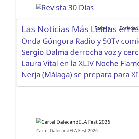
Las Noticias Más Leidas en es
Portada
Sociedad
Onda Góngora Radio y 50Tv com
Sergio Dalma derrocha voz y cer
Laura Vital en la XLIV Noche Fla
Nerja (Málaga) se prepara para X
Cartel DalecandELA Fest 2026