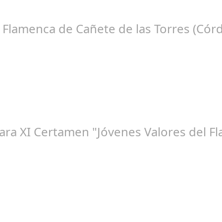
tico Teatro de la Axerquía de Córdoba se llenó de magia y emoció
e Flamenca de Cañete de las Torres (Cór
ep 16, 2024
che Flamenca de Cañete de las Torres. El 25 de Septiembre de 2024.
para XI Certamen "Jóvenes Valores del 
go 10, 2024