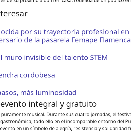
nes de su próximo álbum en casa, rodeada de un público e
nteresar
ocida por su trayectoria profesional en
ersario de la pasarela Femape Flamenca
l muro invisible del talento STEM
mendra cordobesa
 pasos, más luminosidad
evento integral y gratuito
puramente musical. Durante sus cuatro jornadas, el festiva
a gastronómica, todo ello en el incomparable entorno del Pu
vento en un símbolo de alegría, resistencia y solidaridad f