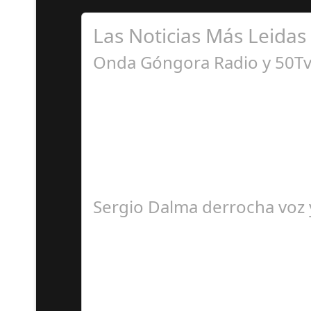
Las Noticias Más Leidas
Onda Góngora Radio y 50Tv 
S
El programa pasa a integrarse en la programa
Sergio Dalma derrocha voz y
S