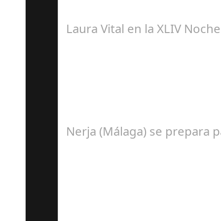
El pasado sábado 7 de septiembre, el emblemá
Laura Vital en la XLIV Noch
S
La cantaora Laura Vital, estará en la XLIV No
Nerja (Málaga) se prepara 
A