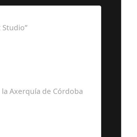
 Studio”
ora BSN ha llegado…
e la Axerquía de Córdoba