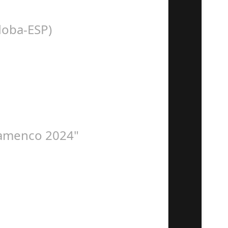
n con la presentación de Sergio…
doba-ESP)
 Organiza. Peña Cultural…
Flamenco 2024"