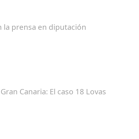
bogados de las comunidades. En el año 2015, la empresa SOFICO IN
 la prensa en diputación
ic 17, 2024
tacióndecórdoba Hoy la Diputación de Córdoba ha realizado su tr
Gran Canaria: El caso 18 Lovas
ep 27, 2024