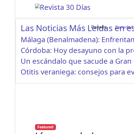
Las Noticias Más Leidas en es
Portada
Sociedad
Málaga (Benalmadena): Enfrenta
Córdoba: Hoy desayuno con la p
Un escándalo que sacude a Gran 
Otitis veraniega: consejos para ev
Featured