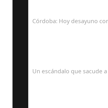
La Mala fe de Sofico La negligencia de los a
Córdoba: Hoy desayuno con
D
#revista30dias #colaborandoporcórdoba #dipu
Un escándalo que sacude a 
S