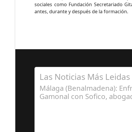
sociales como Fundación Secretariado Gi
antes, durante y después de la formación.
Las Noticias Más Leidas
Málaga (Benalmadena): Enfr
Gamonal con Sofico, abogad
Ju