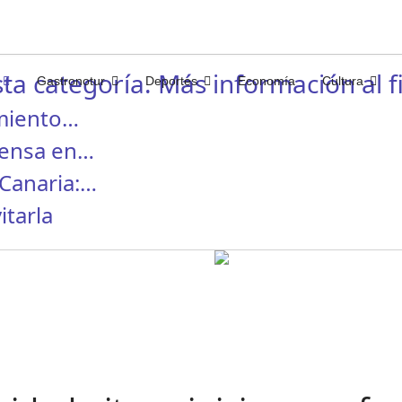
ta categoría. Más información al fi
Gastronotur
Deportes
Economía
Cultura
miento…
rensa en…
Canaria:…
itarla