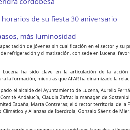
mendra cordobesa
orarios de su fiesta 30 aniversario
 pasos, más luminosidad
pacitación de jóvenes sin cualificación en el sector y su 
n de refrigeración y climatización, con sede en Lucena, favo
Lucena ha sido clave en la articulación de la acción
ra la formación, mientras que AFAR ha dinamizado la relaci
pado el alcalde del Ayuntamiento de Lucena, Aurelio Ferná
 Comité Andalucía, Claudia Zafra; la manager de Sostenib
ited España, Marta Contreras; el director territorial de la
 Climático y Alianzas de Iberdrola, Gonzalo Sáenz de Mier
onomía verde para generar oportunidades laborales a jóvene