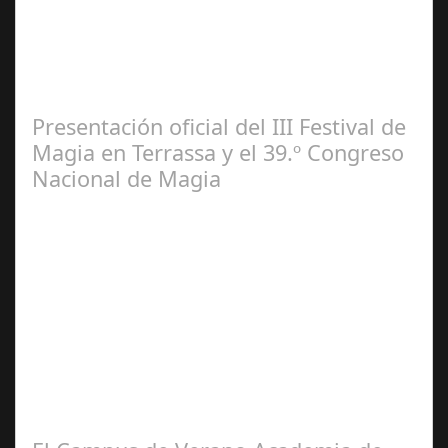
El escenario municipal recibe desde mañana hasta el 4
de agosto 22 funciones de la misma producción que se
puede contemplar actualmente en…
Presentación oficial del III Festival de
Magia en Terrassa y el 39.º Congreso
Nacional de Magia
Jun 21,
2024
Se celebra la presentación oficial del 3.º Festival de
Magia de Terrassa (segunda edición), que este año
incorpora como gran novedad el…