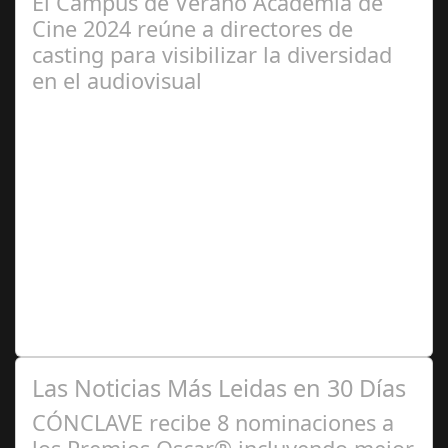
El Campus de Verano Academia de
Cine 2024 reúne a directores de
casting para visibilizar la diversidad
en el audiovisual
Jun 28,
2024
Dirección de casting, intérpretes y activistas en
diversidad han trabajado conjuntamente en el marco de
esta iniciativa, organizada por la…
Las Noticias Más Leidas en 30 Días
CÓNCLAVE recibe 8 nominaciones a