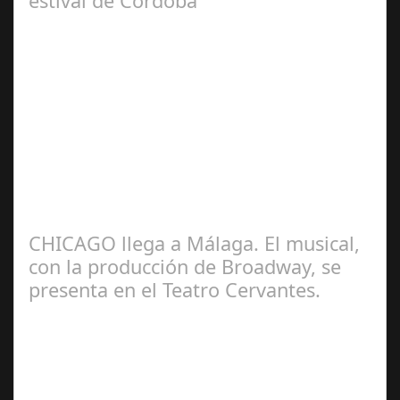
estival de Córdoba
Jun 24,
2024
El próximo 25 de junio y durante todo el mes de julio los
artistas seleccionados presentarán en Córdoba sus
recientes creaciones Los…
CHICAGO llega a Málaga. El musical,
con la producción de Broadway, se
presenta en el Teatro Cervantes.
Jul 17, 2024