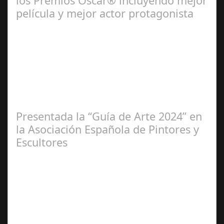
los Premios Oscar® incluyendo mejor
película y mejor actor protagonista
Ene 23,
2025
Presentada la “Guía de Arte 2024” en
la Asociación Española de Pintores y
Escultores
Abr 20,