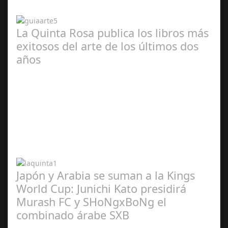
2024
La Quinta Rosa publica los libros más
exitosos del arte de los últimos dos
años
Abr 20,
2024
Japón y Arabia se suman a la Kings
World Cup: Junichi Kato presidirá
Murash FC y SHoNgxBoNg el
combinado árabe SXB