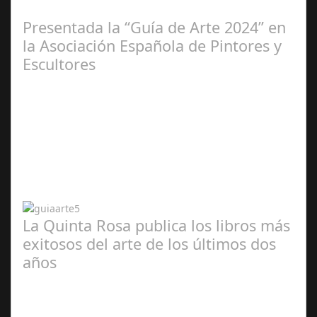
2025
Presentada la “Guía de Arte 2024” en
la Asociación Española de Pintores y
Escultores
Abr 20,
2024
La Quinta Rosa publica los libros más
exitosos del arte de los últimos dos
años