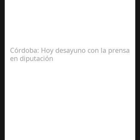
Jul 31, 2024
La Mala fe de Sofico La negligencia de los abogados de
las comunidades. En el año 2015, la empresa SOFICO
INVERSIONES, sorprende a las…
Córdoba: Hoy desayuno con la prensa
en diputación
Dic 17,
2024
#revista30dias #colaborandoporcórdoba
#diputacióndecórdoba Hoy la Diputación de Córdoba ha
realizado su tradicional desayuno con la prensa…