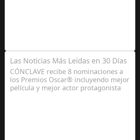
2024
Se trata de una infección especialmente común entre los
niños y bebés durante el verano Joan Francesc Horvath,
responsable de Audiología en…
Las Noticias Más Leidas en 30 Días
CÓNCLAVE recibe 8 nominaciones a
los Premios Oscar® incluyendo mejor
película y mejor actor protagonista
Ene 23,