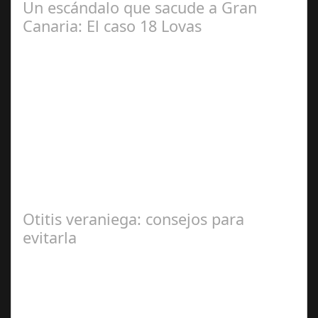
Un escándalo que sacude a Gran
Canaria: El caso 18 Lovas
Sep 27,
2024
En el corazón de Gran Canaria, un escándalo legal de
gran magnitud ha sacudido a la sociedad. El caso 18
Lovas, como se le conoce, ha…
Otitis veraniega: consejos para
evitarla
Ago 04,