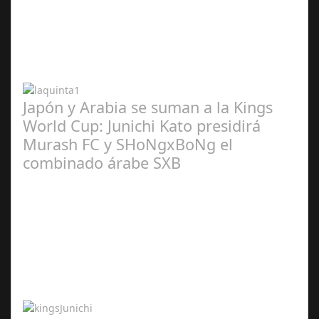
Abr 20,
2024
Japón y Arabia se suman a la Kings
World Cup: Junichi Kato presidirá
Murash FC y SHoNgxBoNg el
combinado árabe SXB
Abr 20,
2024