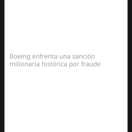
Jul 07, 2024
La CEC la destaca por su visión innovadora y como
modelo a seguir en la creación de un entorno de calidad
y sostenible Sotogrande S.A. ha…
Boeing enfrenta una sanción
millonaria histórica por fraude
Jul 17, 2024
Un hito en la aviación comercial La empresa
norteamericana deberá pagar una multa millonaria y
mejorar la seguridad de sus aviones tras…