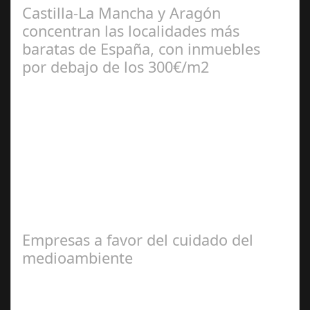
Castilla-La Mancha y Aragón
concentran las localidades más
baratas de España, con inmuebles
por debajo de los 300€/m2
Jul 10, 2024
El portal inmobiliario pisos.com revela cuáles son los 25
municipios más baratos a nivel nacional para comprar
un inmueble de 90 metros…
Empresas a favor del cuidado del
medioambiente