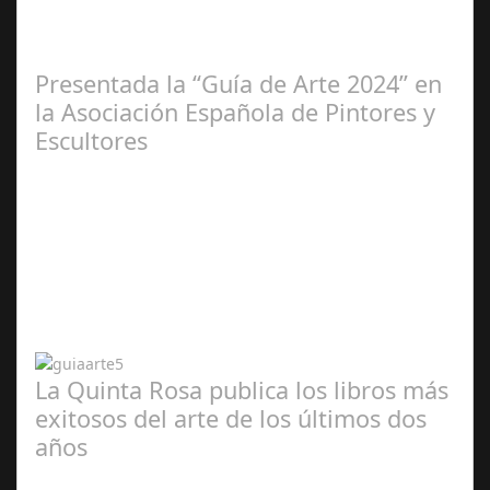
2025
Presentada la “Guía de Arte 2024” en
la Asociación Española de Pintores y
Escultores
Abr 20,
2024
La Quinta Rosa publica los libros más
exitosos del arte de los últimos dos
años