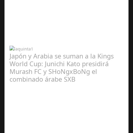
Abr 20,
2024
Japón y Arabia se suman a la Kings
World Cup: Junichi Kato presidirá
Murash FC y SHoNgxBoNg el
combinado árabe SXB
Abr 20,