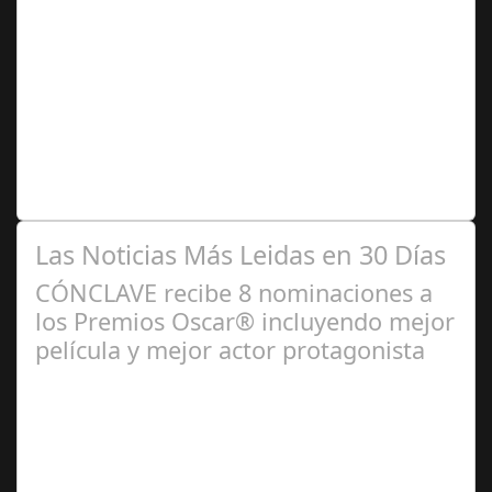
Ago 06,
2024
6 de cada 10 empresas españolas estiman aplicar
políticas ESG Durante los últimos meses, el 60% de las
empresas españolas han contemplado…
Las Noticias Más Leidas en 30 Días
CÓNCLAVE recibe 8 nominaciones a
los Premios Oscar® incluyendo mejor
película y mejor actor protagonista
Ene 23,