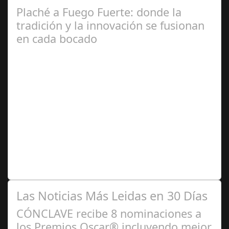
Plaché a Fuego Fuerte: donde la
tradición y la innovación se fusionan
en cada bocado
Ago 23,
2024
Una experiencia gastronómica única que combina lo
mejor de la cocina española, argentina y de vanguardia,
mezclando lo moderno con lo…
Las Noticias Más Leidas en 30 Días
CÓNCLAVE recibe 8 nominaciones a
los Premios Oscar® incluyendo mejor