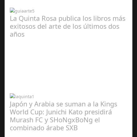
2024
La Quinta Rosa publica los libros más
exitosos del arte de los últimos dos
años
Abr 20,
2024
Japón y Arabia se suman a la Kings
World Cup: Junichi Kato presidirá
Murash FC y SHoNgxBoNg el
combinado árabe SXB