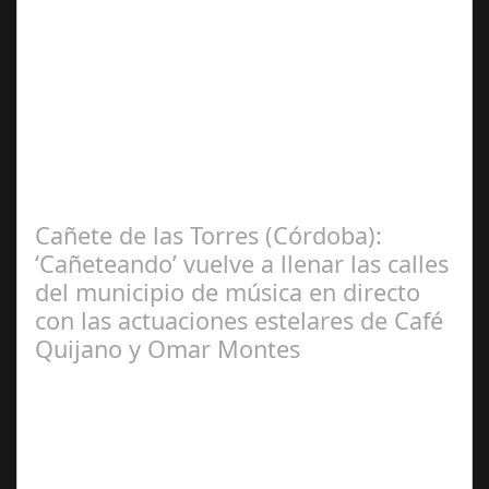
Jun 24,
2024
Bresca, la destacada cadena de restauración del grupo
Italian Fooding, ha dado un paso decisivo en su
estrategia de expansión a nivel…
Cañete de las Torres (Córdoba):
‘Cañeteando’ vuelve a llenar las calles
del municipio de música en directo
con las actuaciones estelares de Café
Quijano y Omar Montes
Jun 25,