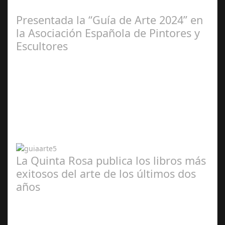
2025
Presentada la “Guía de Arte 2024” en
la Asociación Española de Pintores y
Escultores
Abr 20,
2024
La Quinta Rosa publica los libros más
exitosos del arte de los últimos dos
años