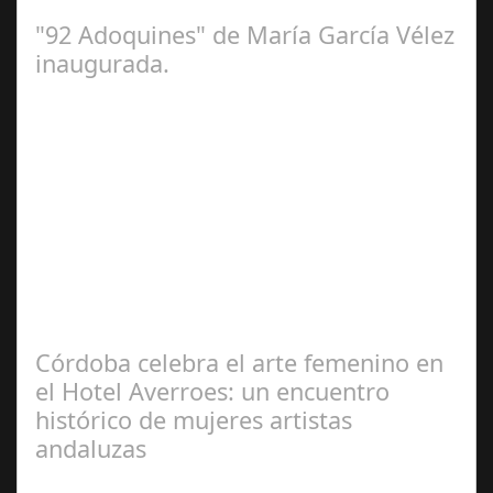
la Casa del Carnaval. Una…
"92 Adoquines" de María García Vélez
inaugurada.
Feb 27,
2025
La Exposición '92 adoquines' de la artista gaditana María
García Vélez, que el Ayuntamiento de Cádiz ha
inaugurado este jueves en la…
Córdoba celebra el arte femenino en
el Hotel Averroes: un encuentro
histórico de mujeres artistas
andaluzas