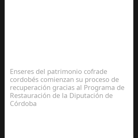
Jun 19,
2025
El pasado fin de semana, el Hotel Averroes, conocido
como el hotel de la cultura en Córdoba, se convirtió en el
epicentro de un evento…
Enseres del patrimonio cofrade
cordobés comienzan su proceso de
recuperación gracias al Programa de
Restauración de la Diputación de
Córdoba
Feb 27,