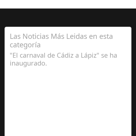
Las Noticias Más Leidas en esta
categoría
"El carnaval de Cádiz a Lápiz" se ha
inaugurado.
Feb 16,
2025
Se ha inaugurado la exposición 'El Carnaval de Cádiz a
lápiz' de Irene Vélez que ha tenido lugar este viernes en