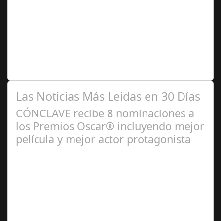
2025
El Instituto Andaluz de Patrimonio Histórico (IAPH) y un
taller de restauración textil sevillano están realizando
trabajos en túnicas,…
Las Noticias Más Leidas en 30 Días
CÓNCLAVE recibe 8 nominaciones a
los Premios Oscar® incluyendo mejor
película y mejor actor protagonista
Ene 23,