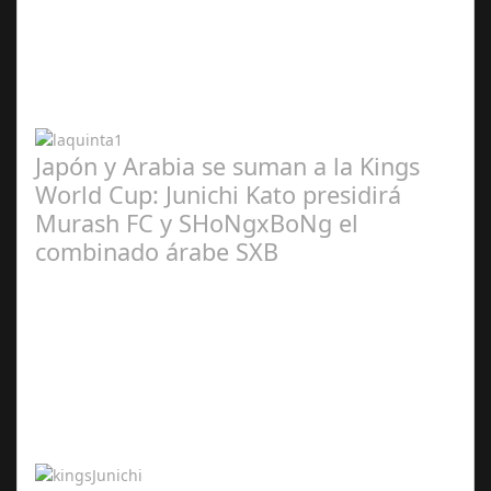
Abr 20,
2024
Japón y Arabia se suman a la Kings
World Cup: Junichi Kato presidirá
Murash FC y SHoNgxBoNg el
combinado árabe SXB
Abr 20,
2024