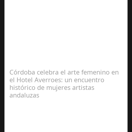
Feb 27,
2025
La Exposición '92 adoquines' de la artista gaditana María
García Vélez, que el Ayuntamiento de Cádiz ha
inaugurado este jueves en la…
Córdoba celebra el arte femenino en
el Hotel Averroes: un encuentro
histórico de mujeres artistas
andaluzas
Jun 19,