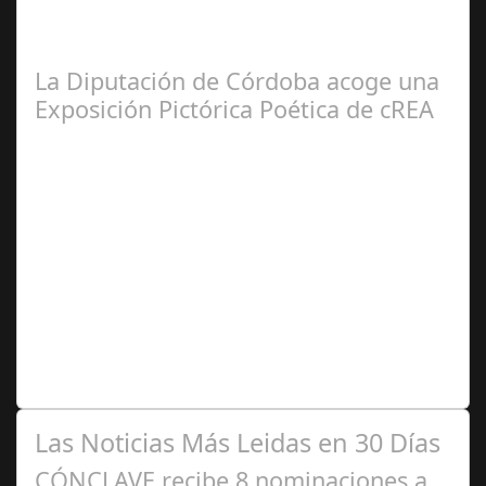
El Instituto Andaluz de Patrimonio Histórico (IAPH) y un
taller de restauración textil sevillano están realizando
trabajos en túnicas,…
La Diputación de Córdoba acoge una
Exposición Pictórica Poética de cREA
Abr 26,
2025
Varias exposiciones, antologías y recopilaciones
componen en trabaja realizado por la asociación en
pocos menos de tres años. Hace casi…
Las Noticias Más Leidas en 30 Días
CÓNCLAVE recibe 8 nominaciones a