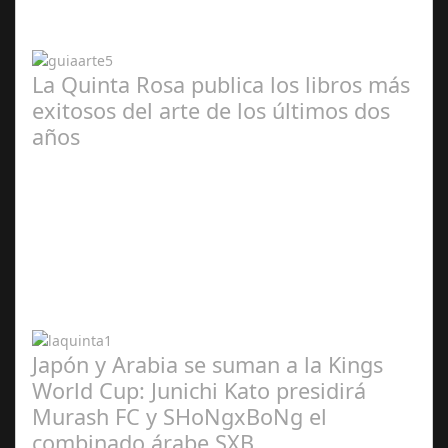
2024
La Quinta Rosa publica los libros más
exitosos del arte de los últimos dos
años
Abr 20,
2024
Japón y Arabia se suman a la Kings
World Cup: Junichi Kato presidirá
Murash FC y SHoNgxBoNg el
combinado árabe SXB