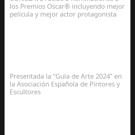
los Premios Oscar® incluyendo mejor
película y mejor actor protagonista
Ene 23,
2025
Presentada la “Guía de Arte 2024” en
la Asociación Española de Pintores y
Escultores
Abr 20,