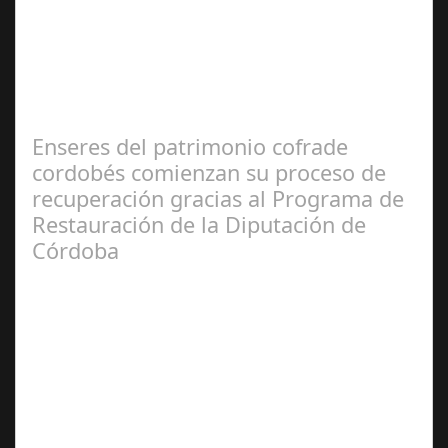
2025
El pasado fin de semana, el Hotel Averroes, conocido
como el hotel de la cultura en Córdoba, se convirtió en el
epicentro de un evento…
Enseres del patrimonio cofrade
cordobés comienzan su proceso de
recuperación gracias al Programa de
Restauración de la Diputación de
Córdoba
Feb 27,
2025