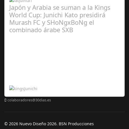
Japón y Arabia se suman a la Kings
World Cup: Junichi Kato presidirá
Murash FC y SHoNgxBoNg el
combinado árabe SXB
Abr 20,
2024
colaboradores@30dias.es
© 2026 Nuevo Diseño 2026. BSN Producciones