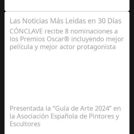
pocos menos de tres años. Hace casi…
Las Noticias Más Leidas en 30 Días
CÓNCLAVE recibe 8 nominaciones a
los Premios Oscar® incluyendo mejor
película y mejor actor protagonista
Ene 23,
2025
Presentada la “Guía de Arte 2024” en
la Asociación Española de Pintores y
Escultores