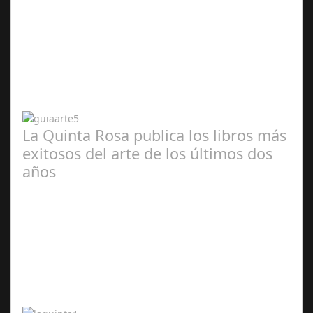
Abr 20,
2024
La Quinta Rosa publica los libros más
exitosos del arte de los últimos dos
años
Abr 20,
2024