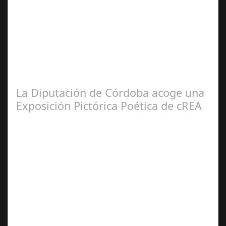
Jun 19,
2025
El pasado fin de semana, el Hotel Averroes, conocido
como el hotel de la cultura en Córdoba, se convirtió en el
epicentro de un evento…
La Diputación de Córdoba acoge una
Exposición Pictórica Poética de cREA
Abr 26,
2025
Varias exposiciones, antologías y recopilaciones
componen en trabaja realizado por la asociación en