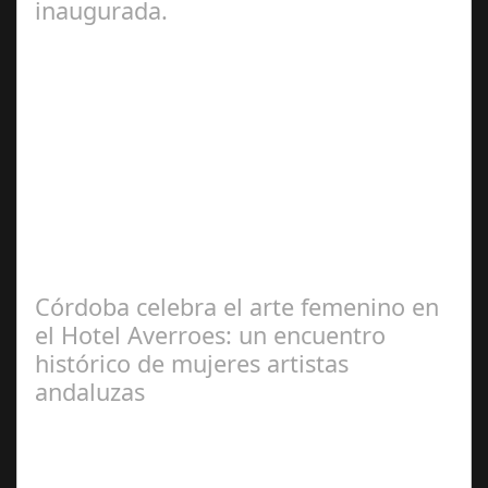
inaugurada.
Feb 27,
2025
La Exposición '92 adoquines' de la artista gaditana María
García Vélez, que el Ayuntamiento de Cádiz ha
inaugurado este jueves en la…
Córdoba celebra el arte femenino en
el Hotel Averroes: un encuentro
histórico de mujeres artistas
andaluzas