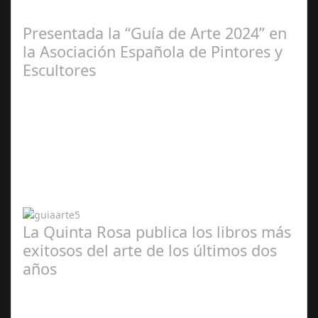
2025
Presentada la “Guía de Arte 2024” en
la Asociación Española de Pintores y
Escultores
Abr 20,
2024
La Quinta Rosa publica los libros más
exitosos del arte de los últimos dos
años