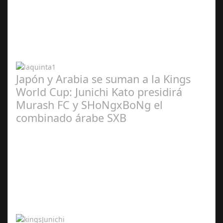
Abr 20,
2024
Japón y Arabia se suman a la Kings
World Cup: Junichi Kato presidirá
Murash FC y SHoNgxBoNg el
combinado árabe SXB
Abr 20,
2024