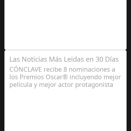
2024
Se trata de una infección especialmente común entre los
niños y bebés durante el verano Joan Francesc Horvath,
responsable de Audiología en…
Las Noticias Más Leidas en 30 Días
CÓNCLAVE recibe 8 nominaciones a
los Premios Oscar® incluyendo mejor
película y mejor actor protagonista
Ene 23,