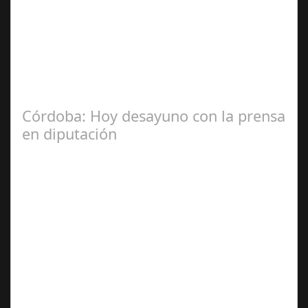
Jul 31, 2024
La Mala fe de Sofico La negligencia de los abogados de
las comunidades. En el año 2015, la empresa SOFICO
INVERSIONES, sorprende a las…
Córdoba: Hoy desayuno con la prensa
en diputación
Dic 17,
2024
#revista30dias #colaborandoporcórdoba
#diputacióndecórdoba Hoy la Diputación de Córdoba ha
realizado su tradicional desayuno con la prensa…