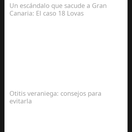
Un escándalo que sacude a Gran
Canaria: El caso 18 Lovas
Sep 27,
2024
En el corazón de Gran Canaria, un escándalo legal de
gran magnitud ha sacudido a la sociedad. El caso 18
Lovas, como se le conoce, ha…
Otitis veraniega: consejos para
evitarla
Ago 04,