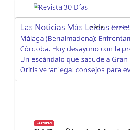
Las Noticias Más Leidas en es
Portada
Sociedad
Málaga (Benalmadena): Enfrenta
Córdoba: Hoy desayuno con la p
Un escándalo que sacude a Gran 
Otitis veraniega: consejos para ev
Featured