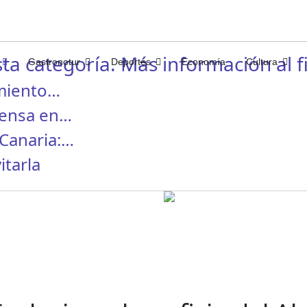
ta categoría. Más información al fi
Gastronotur
Deportes
Economía
Cultura
miento…
rensa en…
Canaria:…
itarla