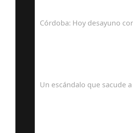
La Mala fe de Sofico La negligencia de los a
Córdoba: Hoy desayuno con
D
#revista30dias #colaborandoporcórdoba #dipu
Un escándalo que sacude a 
S