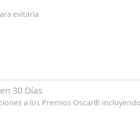
egal de gran magnitud ha sacudido a la sociedad. El caso 18 Lovas
ara evitarla
go 04, 2024
n entre los niños y bebés durante el verano Joan Francesc Horvath
 en 30 Días
ones a los Premios Oscar® incluyendo 