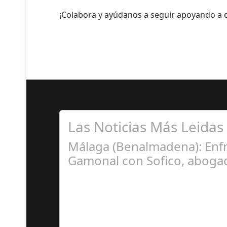
¡Colabora y ayúdanos a seguir apoyando a q
Las Noticias Más Leidas
Málaga (Benalmadena): Enfr
Gamonal con Sofico, abogad
Ju