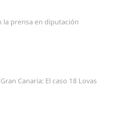
bogados de las comunidades. En el año 2015, la empresa SOFICO IN
 la prensa en diputación
ic 17, 2024
tacióndecórdoba Hoy la Diputación de Córdoba ha realizado su tr
Gran Canaria: El caso 18 Lovas
ep 27, 2024