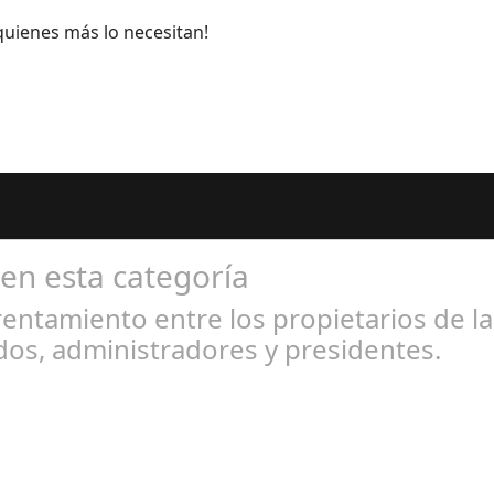
uienes más lo necesitan!
 en esta categoría
entamiento entre los propietarios de l
os, administradores y presidentes.
l 31, 2024