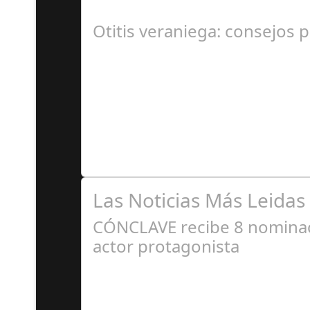
En el corazón de Gran Canaria, un escándalo l
Otitis veraniega: consejos p
A
Se trata de una infección especialmente comú
Las Noticias Más Leidas
CÓNCLAVE recibe 8 nominaci
actor protagonista