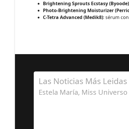
Brightening Sprouts Ecstasy (Byoode)
Photo-Brightening Moisturizer (Perr
C-Tetra Advanced (Medik8)
: sérum con
Las Noticias Más Leidas
Estela María, Miss Univers
A