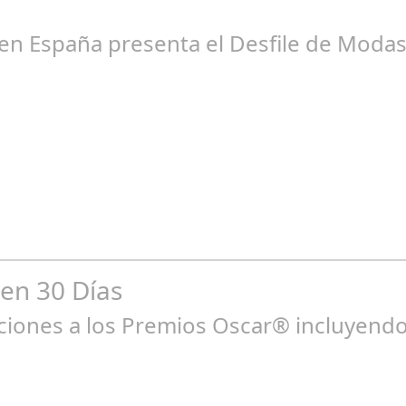
en España presenta el Desfile de Modas 
un 16, 2024
ado jueves 13 de junio la Embajada de El Salvador acreditada en E
 en 30 Días
ones a los Premios Oscar® incluyendo 