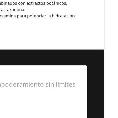
ombinados con extractos botánicos.
 astaxantina.
osamina para potenciar la hidratación.
mpoderamiento sin límites