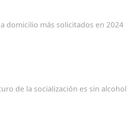
r proyección global desde 1952, evoluciona para celebrar la diver
 a domicilio más solicitados en 2024
un 04, 2024
ilio, analiza las tendencias en búsqueda y contratación de servicio
uro de la socialización es sin alcohol
br 20, 2024