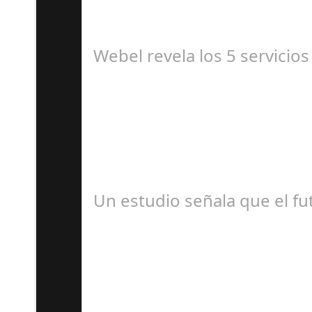
Miss Universo, el concurso de belleza con mayo
Webel revela los 5 servicios
J
Webel, la aplicación líder en servicios a domic
Un estudio señala que el fut
A