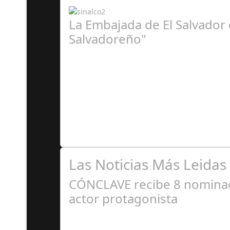
La Embajada de El Salvador 
Salvadoreño"
J
La embajada celebra la tercera edición El pas
Las Noticias Más Leidas
CÓNCLAVE recibe 8 nominaci
actor protagonista