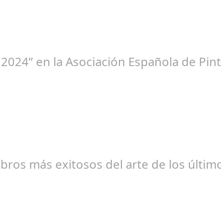
ne 23, 2025
 2024” en la Asociación Española de Pint
br 20, 2024
libros más exitosos del arte de los últi
br 20, 2024