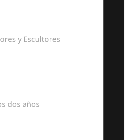
ores y Escultores
mos dos años