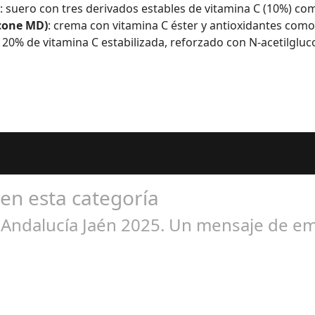
: suero con tres derivados estables de vitamina C (10%) c
icone MD)
: crema con vitamina C éster y antioxidantes como
 20% de vitamina C estabilizada, reforzado con N-acetilgluc
 en esta categoría
o Andalucía Jaén 2025. Un mensaje de e
br 01, 2025