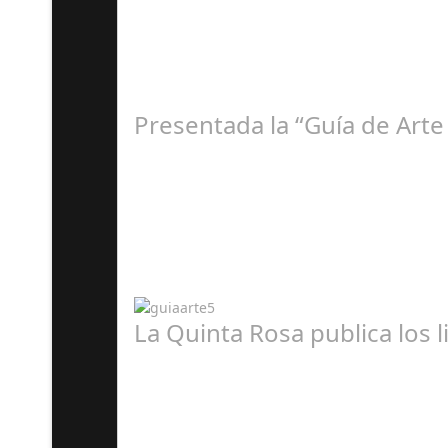
E
Presentada la “Guía de Arte
A
La Quinta Rosa publica los 
A