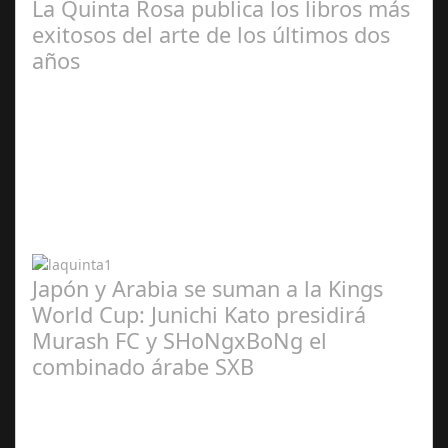
La Quinta Rosa publica los libros más
exitosos del arte de los últimos dos
años
Abr 20,
2024
Japón y Arabia se suman a la Kings
World Cup: Junichi Kato presidirá
Murash FC y SHoNgxBoNg el
combinado árabe SXB