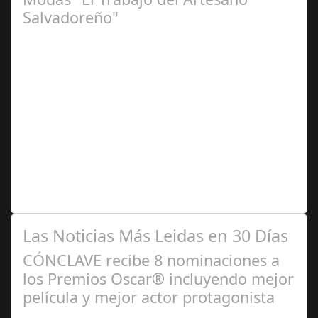
Salvadoreño"
Jun 16,
2024
La embajada celebra la tercera edición El pasado jueves
13 de junio la Embajada de El Salvador acreditada en
España, en coordinación con…
Las Noticias Más Leidas en 30 Días
CÓNCLAVE recibe 8 nominaciones a
los Premios Oscar® incluyendo mejor
película y mejor actor protagonista