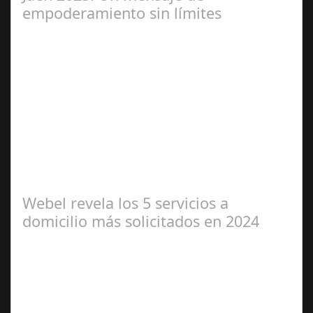
empoderamiento sin límites
Abr 01,
2025
Miss Universo, el concurso de belleza con mayor
proyección global desde 1952, evoluciona para celebrar
la diversidad y el poder interior de…
Webel revela los 5 servicios a
domicilio más solicitados en 2024
Jun 04,