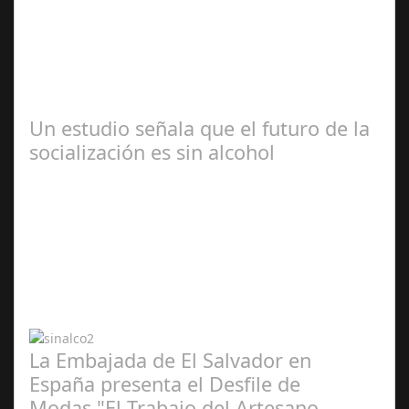
2024
Webel, la aplicación líder en servicios a domicilio,
analiza las tendencias en búsqueda y contratación de
servicios a domicilio para este…
Un estudio señala que el futuro de la
socialización es sin alcohol
Abr 20,
2024
La Embajada de El Salvador en
España presenta el Desfile de
Modas "El Trabajo del Artesano