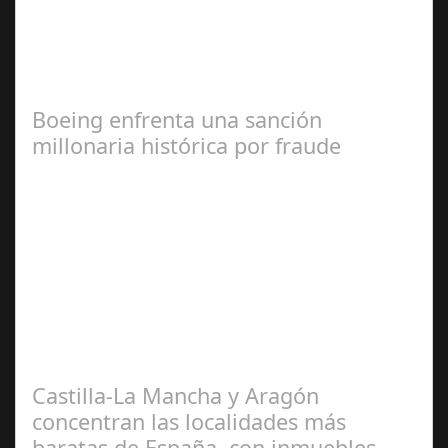
La CEC la destaca por su visión innovadora y como
modelo a seguir en la creación de un entorno de calidad
y sostenible Sotogrande S.A. ha…
Boeing enfrenta una sanción
millonaria histórica por fraude
Jul 17, 2024
Un hito en la aviación comercial La empresa
norteamericana deberá pagar una multa millonaria y
mejorar la seguridad de sus aviones tras…
Castilla-La Mancha y Aragón
concentran las localidades más
baratas de España, con inmuebles