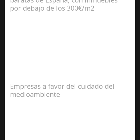
por debajo de los 300€/m2
Jul 10, 2024
El portal inmobiliario pisos.com revela cuáles son los 25
municipios más baratos a nivel nacional para comprar
un inmueble de 90 metros…
Empresas a favor del cuidado del
medioambiente
Ago 06,