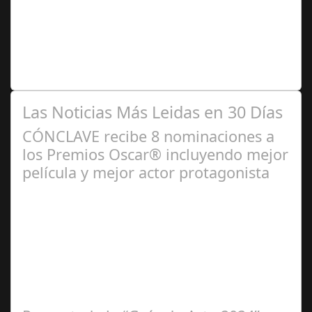
2024
6 de cada 10 empresas españolas estiman aplicar
políticas ESG Durante los últimos meses, el 60% de las
empresas españolas han contemplado…
Las Noticias Más Leidas en 30 Días
CÓNCLAVE recibe 8 nominaciones a
los Premios Oscar® incluyendo mejor
película y mejor actor protagonista
Ene 23,
2025