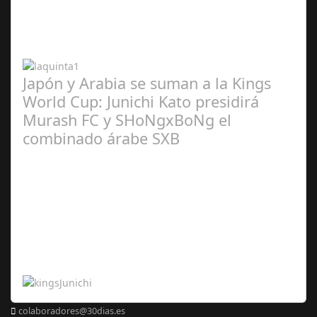
2024
Japón y Arabia se suman a la Kings
World Cup: Junichi Kato presidirá
Murash FC y SHoNgxBoNg el
combinado árabe SXB
Abr 20,
2024
colaboradores@30dias.es