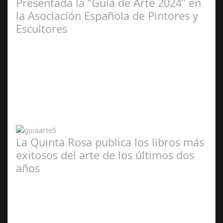
Presentada la “Guía de Arte 2024” en
la Asociación Española de Pintores y
Escultores
Abr 20,
2024
La Quinta Rosa publica los libros más
exitosos del arte de los últimos dos
años
Abr 20,