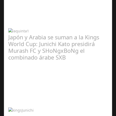
Abr 20,
2024
Japón y Arabia se suman a la Kings
World Cup: Junichi Kato presidirá
Murash FC y SHoNgxBoNg el
combinado árabe SXB
Abr 20,
2024