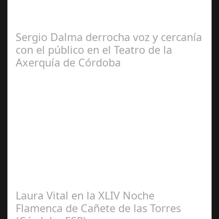
El programa pasa a integrarse en la programación
habitual de dichas cadenas de Radio y Televisión La
productora BSN ha llegado…
Sergio Dalma derrocha voz y cercanía
con el público en el Teatro de la
Axerquía de Córdoba
Sep 08,
2024
El pasado sábado 7 de septiembre, el emblemático
Teatro de la Axerquía de Córdoba se llenó de magia y
emoción con la presentación de Sergio…
Laura Vital en la XLIV Noche
Flamenca de Cañete de las Torres