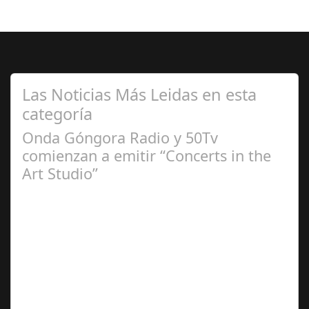
Las Noticias Más Leidas en esta
categoría
Onda Góngora Radio y 50Tv
comienzan a emitir “Concerts in the
Art Studio”
Sep 21,
2024