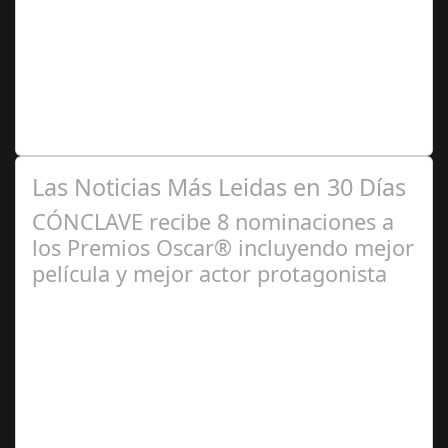
2024
Premio Especial: Letras originales para la visibilidad de
la mujer en el flamenco. Ventana Abierta. arte, cultura,
personas, una asociación…
Las Noticias Más Leidas en 30 Días
CÓNCLAVE recibe 8 nominaciones a
los Premios Oscar® incluyendo mejor
película y mejor actor protagonista
Ene 23,