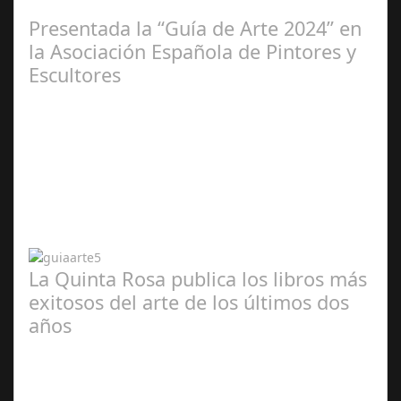
2025
Presentada la “Guía de Arte 2024” en
la Asociación Española de Pintores y
Escultores
Abr 20,
2024
La Quinta Rosa publica los libros más
exitosos del arte de los últimos dos
años