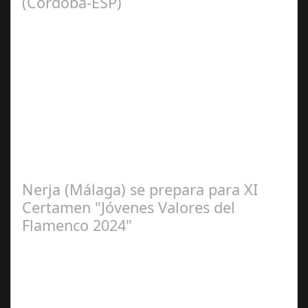
(Córdoba-ESP)
Sep 16,
2024
La cantaora Laura Vital, estará en la XLIV Noche
Flamenca de Cañete de las Torres. El 25 de Septiembre
de 2024. Organiza. Peña Cultural…
Nerja (Málaga) se prepara para XI
Certamen "Jóvenes Valores del
Flamenco 2024"
Ago 10,