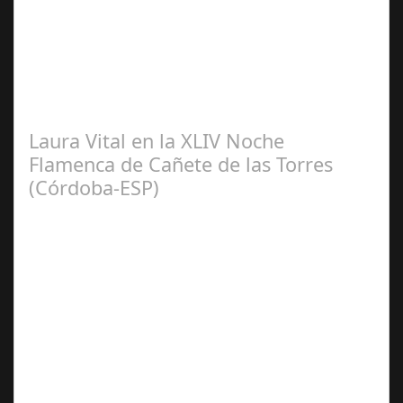
2024
El pasado sábado 7 de septiembre, el emblemático
Teatro de la Axerquía de Córdoba se llenó de magia y
emoción con la presentación de Sergio…
Laura Vital en la XLIV Noche
Flamenca de Cañete de las Torres
(Córdoba-ESP)
Sep 16,
2024
La cantaora Laura Vital, estará en la XLIV Noche
Flamenca de Cañete de las Torres. El 25 de Septiembre