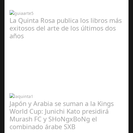
2024
La Quinta Rosa publica los libros más
exitosos del arte de los últimos dos
años
Abr 20,
2024
Japón y Arabia se suman a la Kings
World Cup: Junichi Kato presidirá
Murash FC y SHoNgxBoNg el
combinado árabe SXB