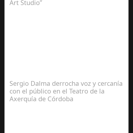
Art Studio”
Sep 21,
2024
El programa pasa a integrarse en la programación
habitual de dichas cadenas de Radio y Televisión La
productora BSN ha llegado…
Sergio Dalma derrocha voz y cercanía
con el público en el Teatro de la
Axerquía de Córdoba
Sep 08,