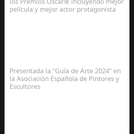
los Premios Oscar® incluyendo mejor
película y mejor actor protagonista
Ene 23,
2025
Presentada la “Guía de Arte 2024” en
la Asociación Española de Pintores y
Escultores
Abr 20,