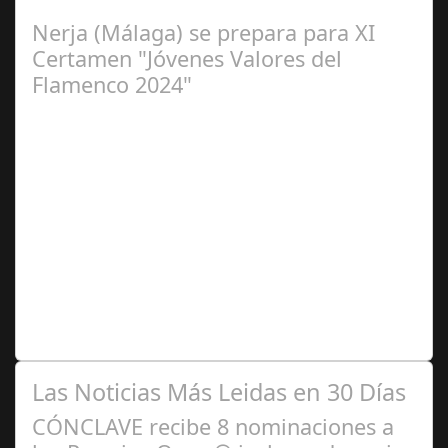
de 2024. Organiza. Peña Cultural…
Nerja (Málaga) se prepara para XI
Certamen "Jóvenes Valores del
Flamenco 2024"
Ago 10,
2024
Premio Especial: Letras originales para la visibilidad de
la mujer en el flamenco. Ventana Abierta. arte, cultura,
personas, una asociación…
Las Noticias Más Leidas en 30 Días
CÓNCLAVE recibe 8 nominaciones a