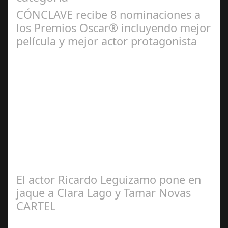
CÓNCLAVE recibe 8 nominaciones a
los Premios Oscar® incluyendo mejor
película y mejor actor protagonista
Ene 23,
2025
CÓNCLAVE se alza como una de las película más
nominada en los Premios Oscar® recibiendo 8
nominaciones incluyendo mejor película, mejor…
El actor Ricardo Leguizamo pone en
jaque a Clara Lago y Tamar Novas
CARTEL