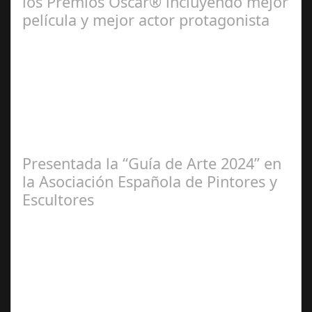
los Premios Oscar® incluyendo mejor
película y mejor actor protagonista
Ene 23,
2025
Presentada la “Guía de Arte 2024” en
la Asociación Española de Pintores y
Escultores
Abr 20,