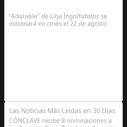
jugador del Barça en los 70, estreno 12 de septiembre El
12 de septiembre llega a los…
"Adorable" de Lilja Ingolfsdottir se
estrenará en cines el 22 de agosto
Jun 14,
2025
La película de la directora noruega ha sido una de las
sorpresas del año. Ganó 5 premios en la pasada edición
del Festival Karlovy Vary,…
Las Noticias Más Leidas en 30 Días
CÓNCLAVE recibe 8 nominaciones a