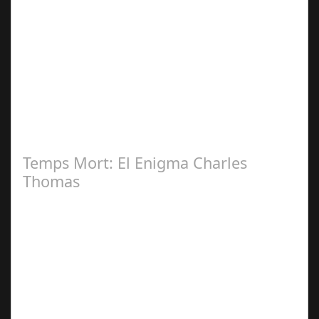
Jun 20,
2024
Ricardo Leguizamo encarna al "Villano" en la Nueva
Serie de Netflix "Clanes", rodada en Galicia "Clanes" la
nueva y esperada serie de…
Temps Mort: El Enigma Charles
Thomas
Jul 07, 2025
Documental desvela la desaparición del legendario