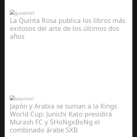
2024
La Quinta Rosa publica los libros más
exitosos del arte de los últimos dos
años
Abr 20,
2024
Japón y Arabia se suman a la Kings
World Cup: Junichi Kato presidirá
Murash FC y SHoNgxBoNg el
combinado árabe SXB