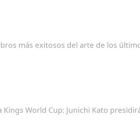
br 20, 2024
libros más exitosos del arte de los últi
br 20, 2024
la Kings World Cup: Junichi Kato presi