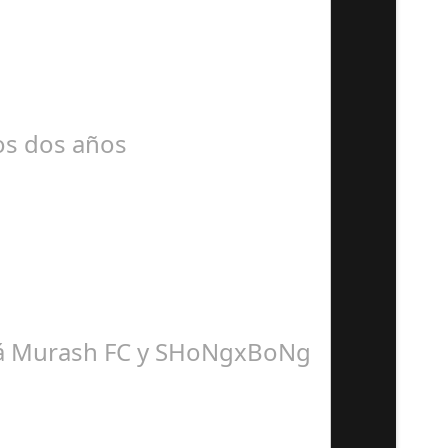
mos dos años
dirá Murash FC y SHoNgxBoNg