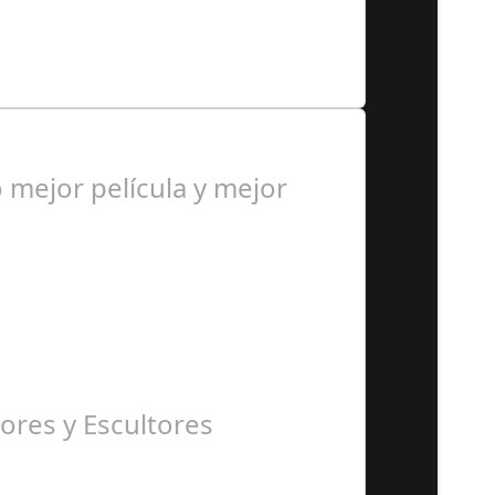
s de tres años. Hace casi…
mejor película y mejor
ores y Escultores