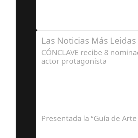
Varias exposiciones, antologías y recopilacio
Las Noticias Más Leidas
CÓNCLAVE recibe 8 nominaci
actor protagonista
E
Presentada la “Guía de Arte