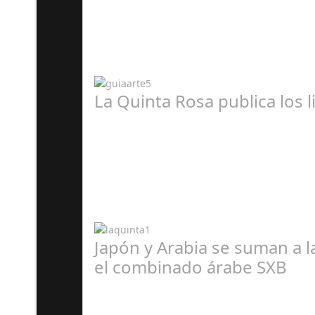
A
La Quinta Rosa publica los 
A
Japón y Arabia se suman a 
el combinado árabe SXB