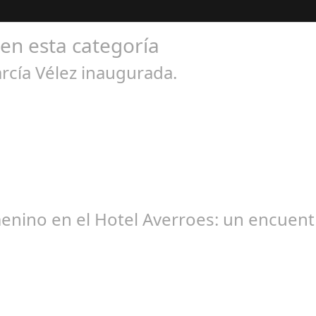
 en esta categoría
rcía Vélez inaugurada.
eb 27, 2025
ditana María García Vélez, que el Ayuntamiento de Cádiz ha inaugur
menino en el Hotel Averroes: un encuent
un 19, 2025