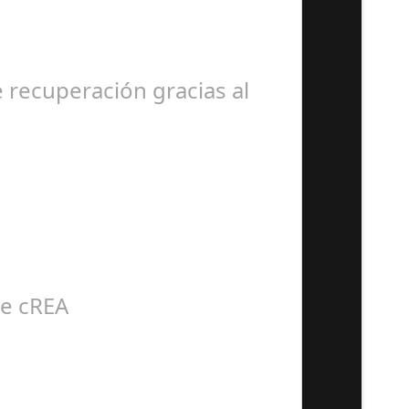
epicentro de un evento…
recuperación gracias al
abajos en túnicas,…
de cREA