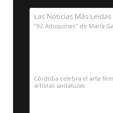
Las Noticias Más Leidas
"92 Adoquines" de María Ga
F
La Exposición '92 adoquines' de la artista ga
Córdoba celebra el arte fe
artistas andaluzas
J