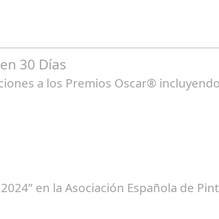
nes componen en trabaja realizado por la asociación en pocos meno
 en 30 Días
ones a los Premios Oscar® incluyendo 
ne 23, 2025
 2024” en la Asociación Española de Pint