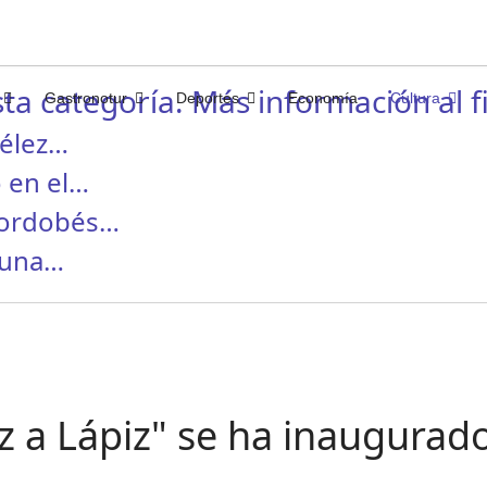
ta categoría. Más información al fi
Gastronotur
Deportes
Economía
Cultura
Vélez…
 en el…
cordobés…
 una…
iz a Lápiz" se ha inaugurad