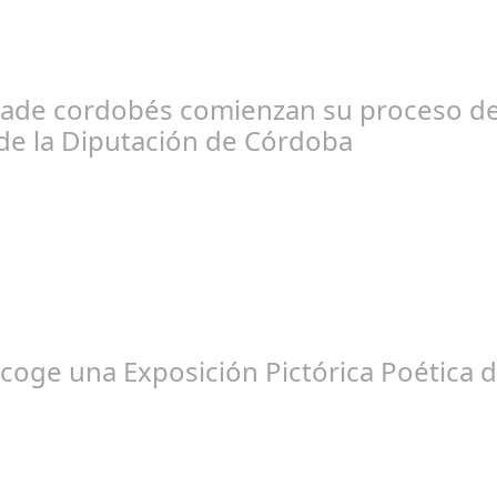
nocido como el hotel de la cultura en Córdoba, se convirtió en el 
rade cordobés comienzan su proceso de 
de la Diputación de Córdoba
eb 27, 2025
PH) y un taller de restauración textil sevillano están realizando tr
coge una Exposición Pictórica Poética 
br 26, 2025