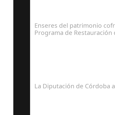
El pasado fin de semana, el Hotel Averroes, co
Enseres del patrimonio cof
Programa de Restauración 
F
El Instituto Andaluz de Patrimonio Histórico (IA
La Diputación de Córdoba a
A