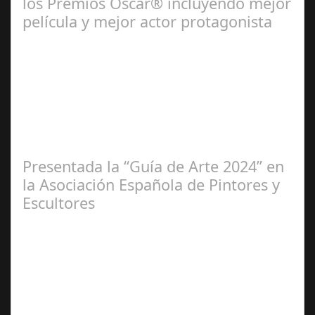
los Premios Oscar® incluyendo mejor
película y mejor actor protagonista
Ene 23,
2025
Presentada la “Guía de Arte 2024” en
la Asociación Española de Pintores y
Escultores
Abr 20,