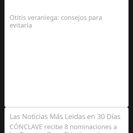
gran magnitud ha sacudido a la sociedad. El caso 18
Lovas, como se le conoce, ha…
Otitis veraniega: consejos para
evitarla
Ago 04,
2024
Se trata de una infección especialmente común entre los
niños y bebés durante el verano Joan Francesc Horvath,
responsable de Audiología en…
Las Noticias Más Leidas en 30 Días
CÓNCLAVE recibe 8 nominaciones a