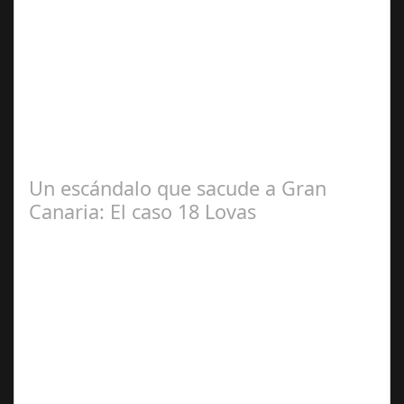
Dic 17,
2024
#revista30dias #colaborandoporcórdoba
#diputacióndecórdoba Hoy la Diputación de Córdoba ha
realizado su tradicional desayuno con la prensa…
Un escándalo que sacude a Gran
Canaria: El caso 18 Lovas
Sep 27,
2024
En el corazón de Gran Canaria, un escándalo legal de