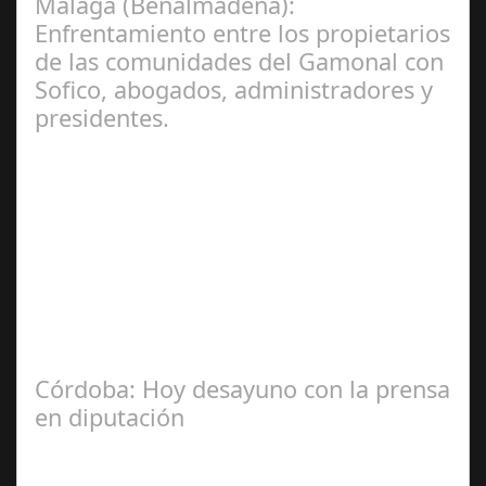
Málaga (Benalmadena):
Enfrentamiento entre los propietarios
de las comunidades del Gamonal con
Sofico, abogados, administradores y
presidentes.
Jul 31, 2024
La Mala fe de Sofico La negligencia de los abogados de
las comunidades. En el año 2015, la empresa SOFICO
INVERSIONES, sorprende a las…
Córdoba: Hoy desayuno con la prensa
en diputación