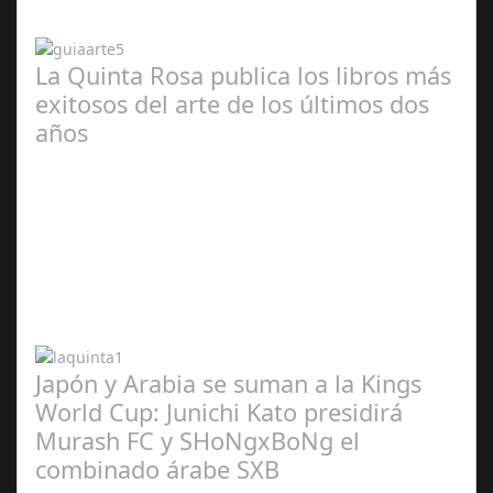
2024
La Quinta Rosa publica los libros más
exitosos del arte de los últimos dos
años
Abr 20,
2024
Japón y Arabia se suman a la Kings
World Cup: Junichi Kato presidirá
Murash FC y SHoNgxBoNg el
combinado árabe SXB