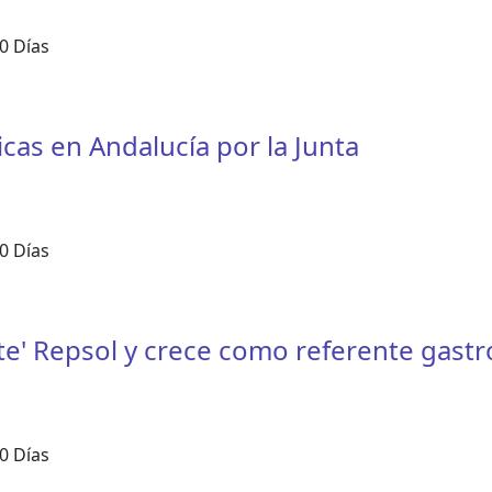
0 Días
cas en Andalucía por la Junta
0 Días
te' Repsol y crece como referente gast
0 Días