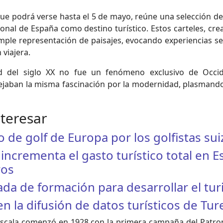
ue podrá verse hasta el 5 de mayo, reúne una selección de 
ional de España como destino turístico. Estos carteles, cr
mple representación de paisajes, evocando experiencias se
viajera.
d del siglo XX no fue un fenómeno exclusivo de Occi
eflejaban la misma fascinación por la modernidad, plasman
nteresar
 de golf de Europa por los golfistas sui
ncrementa el gasto turístico total en E
ros
da de formación para desarrollar el tu
 la difusión de datos turísticos de Tu
escala comenzó en 1928 con la primera campaña del Patron