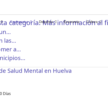
ta categoría. Más información al fi
Gastronotur
Deportes
Economía
Cultura
 un…
n las…
comer a…
nicipios…
 de Salud Mental en Huelva
0 Días