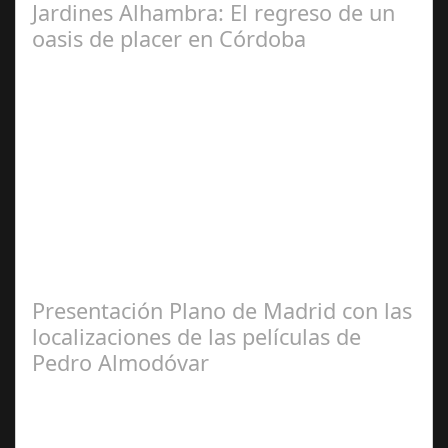
Jardines Alhambra: El regreso de un
oasis de placer en Córdoba
May 28,
2025
Un espacio único donde la gastronomía, la música y el
buen ambiente se unen para disfrutar sin prisa La
ciudad de Córdoba se prepara para…
Presentación Plano de Madrid con las
localizaciones de las películas de
Pedro Almodóvar