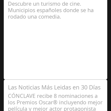
Descubre un turismo de cine.
Municipios españoles donde se ha
rodado una comedia.
Jul 12, 2024
España es un país con una rica tradición
cinematográfica, especialmente en el género de la
comedia. A lo largo de los años, varios pueblos…
Las Noticias Más Leidas en 30 Días
CÓNCLAVE recibe 8 nominaciones a
los Premios Oscar® incluyendo mejor
película y mejor actor protagonista