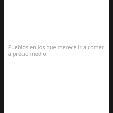
Sep 10,
2024
Con ocasión de la exposición MADRID, CHICA
ALMODÓVAR El próximo 11 de septiembre de 2024
tendrá lugar a las 19.00 hrs en la librería Ocho y…
Pueblos en los que merece ir a comer
a precio medio.
Jul 17, 2024
Seguimos recomendando propuesta para viajes durante
este verano. España es un país conocido por su rica y
variada gastronomía. Desde el…