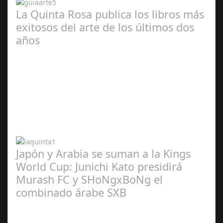
La Quinta Rosa publica los libros más
exitosos del arte de los últimos dos
años
Abr 20,
2024
Japón y Arabia se suman a la Kings
World Cup: Junichi Kato presidirá
Murash FC y SHoNgxBoNg el
combinado árabe SXB