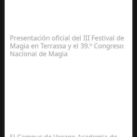
El escenario municipal recibe desde mañana hasta el 4
de agosto 22 funciones de la misma producción que se
puede contemplar actualmente en…
Presentación oficial del III Festival de
Magia en Terrassa y el 39.º Congreso
Nacional de Magia
Jun 21,
2024
Se celebra la presentación oficial del 3.º Festival de
Magia de Terrassa (segunda edición), que este año
incorpora como gran novedad el…
El Campus de Verano Academia de