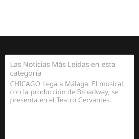
Las Noticias Más Leidas en esta
categoría
CHICAGO llega a Málaga. El musical,
con la producción de Broadway, se
presenta en el Teatro Cervantes.
Jul 17, 2024