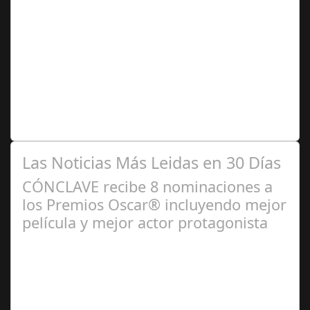
Sep 02,
2024
Del 5 al 8 de septiembre, la Feria de Utrera contará con
la única caseta de Diversidad de la provincia de Sevilla,
un espacio de diversión…
Las Noticias Más Leidas en 30 Días
CÓNCLAVE recibe 8 nominaciones a
los Premios Oscar® incluyendo mejor
película y mejor actor protagonista
Ene 23,