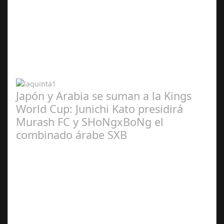
Abr 20,
2024
Japón y Arabia se suman a la Kings
World Cup: Junichi Kato presidirá
Murash FC y SHoNgxBoNg el
combinado árabe SXB
Abr 20,