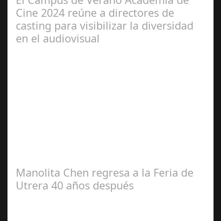
Cine 2024 reúne a directores de
casting para visibilizar la diversidad
en el audiovisual
Jun 28,
2024
Dirección de casting, intérpretes y activistas en
diversidad han trabajado conjuntamente en el marco de
esta iniciativa, organizada por la…
Manolita Chen regresa a la Feria de
Utrera 40 años después