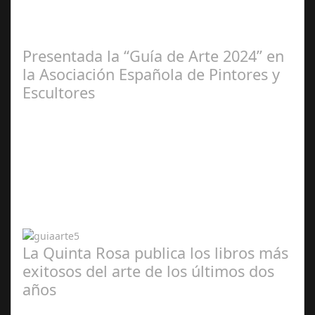
2025
Presentada la “Guía de Arte 2024” en
la Asociación Española de Pintores y
Escultores
Abr 20,
2024
La Quinta Rosa publica los libros más
exitosos del arte de los últimos dos
años