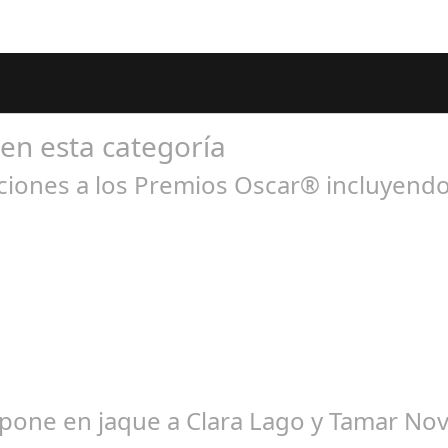
 en esta categoría
ones a los Premios Oscar® incluyendo 
ne 23, 2025
ás nominada en los Premios Oscar® recibiendo 8 nominaciones inc
 pone en jaque a Clara Lago y Tamar No