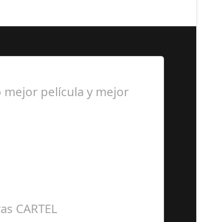
mejor película y mejor
luyendo mejor película, mejor…
vas CARTEL