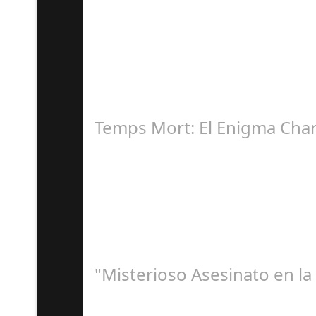
J
Ricardo Leguizamo encarna al "Villano" en la N
Temps Mort: El Enigma Cha
Ju
Documental desvela la desaparición del legend
"Misterioso Asesinato en la