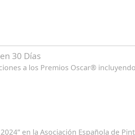
un 14, 2025
ns France Cin__ma Franck Dubosc dirige, escribe y coprotagoniza e
 en 30 Días
ones a los Premios Oscar® incluyendo 
ne 23, 2025
 2024” en la Asociación Española de Pint