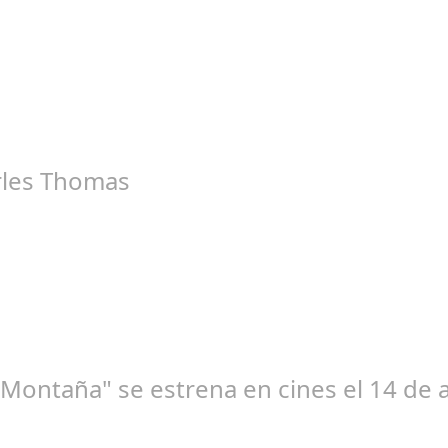
un 20, 2024
ueva Serie de Netflix "Clanes", rodada en Galicia "Clanes" la nuev
rles Thomas
l 07, 2025
ario jugador del Barça en los 70, estreno 12 de septiembre El 12 
 Montaña" se estrena en cines el 14 de 