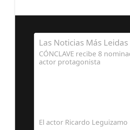
Las Noticias Más Leidas
CÓNCLAVE recibe 8 nominaci
actor protagonista
E
CÓNCLAVE se alza como una de las película m
El actor Ricardo Leguizamo