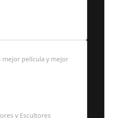
sta comedia negra al estilo…
mejor película y mejor
ores y Escultores