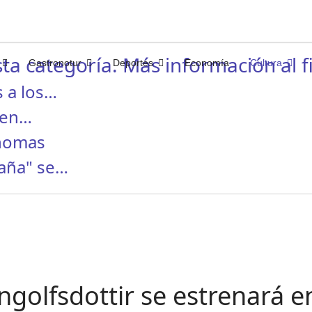
ta categoría. Más información al fi
Gastronotur
Deportes
Economía
Cultura
 a los…
 en…
Thomas
taña" se…
Ingolfsdottir se estrenará e