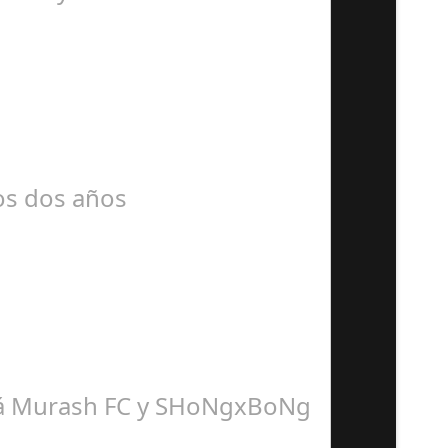
mos dos años
dirá Murash FC y SHoNgxBoNg