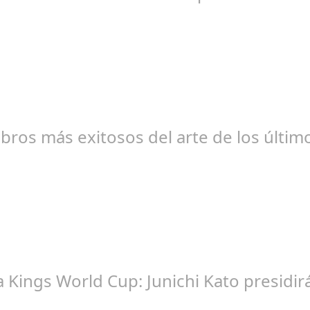
br 20, 2024
libros más exitosos del arte de los últi
br 20, 2024
la Kings World Cup: Junichi Kato presi