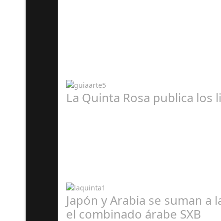
A
La Quinta Rosa publica los 
A
Japón y Arabia se suman a 
el combinado árabe SXB