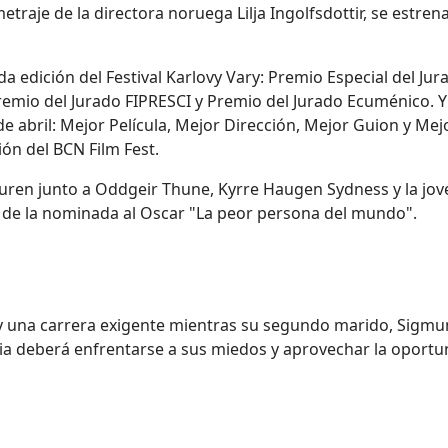
etraje de la directora noruega Lilja Ingolfsdottir, se estre
da edición del Festival Karlovy Vary: Premio Especial del Jur
emio del Jurado FIPRESCI y Premio del Jurado Ecuménico. Y
de abril: Mejor Película, Mejor Dirección, Mejor Guion y Mej
ión del BCN Film Fest.
ren junto a Oddgeir Thune, Kyrre Haugen Sydness y la jov
 de la nominada al Oscar "La peor persona del mundo".
 una carrera exigente mientras su segundo marido, Sigmund
Maria deberá enfrentarse a sus miedos y aprovechar la oport