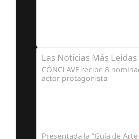
J
c)Julien Pani c)Gaumont Pour Public productio
Las Noticias Más Leidas
CÓNCLAVE recibe 8 nominaci
actor protagonista
E
Presentada la “Guía de Arte