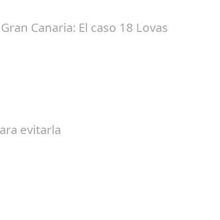
tacióndecórdoba Hoy la Diputación de Córdoba ha realizado su tr
Gran Canaria: El caso 18 Lovas
ep 27, 2024
egal de gran magnitud ha sacudido a la sociedad. El caso 18 Lovas
ara evitarla
go 04, 2024
n entre los niños y bebés durante el verano Joan Francesc Horvath