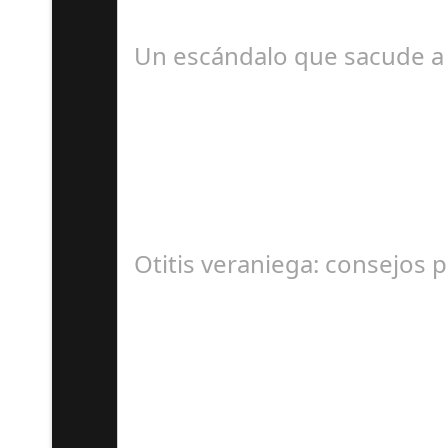
#revista30dias #colaborandoporcórdoba #dipu
Un escándalo que sacude a 
S
En el corazón de Gran Canaria, un escándalo l
Otitis veraniega: consejos p
A
Se trata de una infección especialmente comú