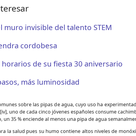
nteresar
l muro invisible del talento STEM
mendra cordobesa
orarios de su fiesta 30 aniversario
 pasos, más luminosidad
omunes sobre las pipas de agua, cuyo uso ha experimentad
e[iv], uno de cada cinco jóvenes españoles consume cachimba
ario, un 35 % enciende al menos una pipa de agua semanalme
ra la salud pues su humo contiene altos niveles de monóx