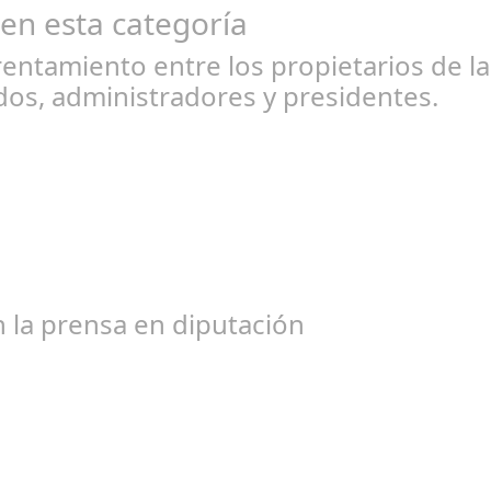
 en esta categoría
entamiento entre los propietarios de l
os, administradores y presidentes.
l 31, 2024
bogados de las comunidades. En el año 2015, la empresa SOFICO IN
 la prensa en diputación
ic 17, 2024