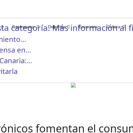
ta categoría. Más información al fi
Gastronotur
Deportes
Economía
Cultura
miento…
rensa en…
Canaria:…
itarla
ctrónicos fomentan el cons