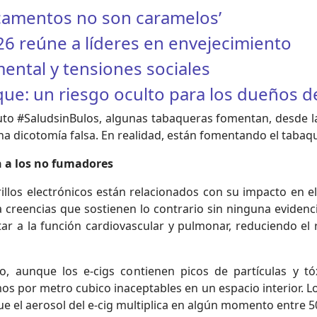
camentos no son caramelos’
6 reúne a líderes en envejecimiento
ental y tensiones sociales
que: un riesgo oculto para los dueños 
uto #SaludsinBulos, algunas tabaqueras fomentan, desde las
s una dicotomía falsa. En realidad, están fomentando el tabaq
n a los no fumadores
los electrónicos están relacionados con su impacto en el 
creencias que sostienen lo contrario sin ninguna evidencia
tar a la función cardiovascular y pulmonar, reduciendo el 
o, aunque los e-cigs contienen picos de partículas y t
s por metro cubico inaceptables en un espacio interior. Lo
ue el aerosol del e-cig multiplica en algún momento entre 5