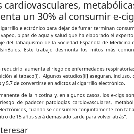
s cardiovasculares, metabólicas
enta un 30% al consumir e-cigs
 cigarrillo electrónico para dejar de fumar terminan cons
 vapeo, pipas de agua y salud que ha elaborado el experto
e del Tabaquismo de la Sociedad Española de Medicina de
udsinBulos. Este trabajo desmonta los mitos más comunes
e reducirlo, aumenta el riego de enfermedades respiratorias
nsición al tabaco[i]. Algunos estudios[ii] aseguran, inclus
5,7 de convertirse en adictos al cigarrillo electrónico.
ente de la nicotina y, en algunos casos, los e-cigs son 
esgo de padecer patologías cardiovasculares, metabólic
electrónicos, cuando se consumen conjuntamente con tabac
ntro de 15 años será demasiado tarde para volver atrás”.
nteresar