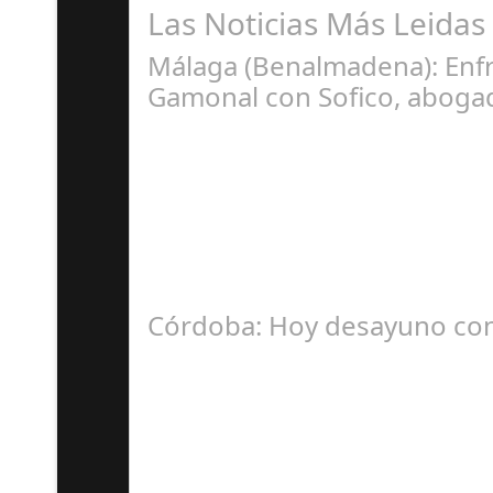
Las Noticias Más Leidas
Málaga (Benalmadena): Enfr
Gamonal con Sofico, abogad
Ju
La Mala fe de Sofico La negligencia de los a
Córdoba: Hoy desayuno con
D