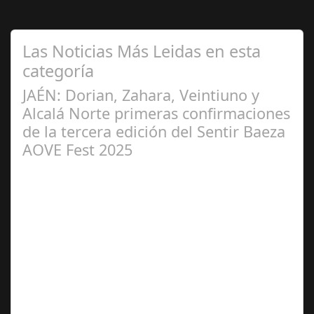
Las Noticias Más Leidas en esta
categoría
JAÉN: Dorian, Zahara, Veintiuno y
Alcalá Norte primeras confirmaciones
de la tercera edición del Sentir Baeza
AOVE Fest 2025
Nov 29,
2024
Baeza se prepara para sentir la música, la gastronomía y
la cultura los días 27 y 28 de junio. El festival se