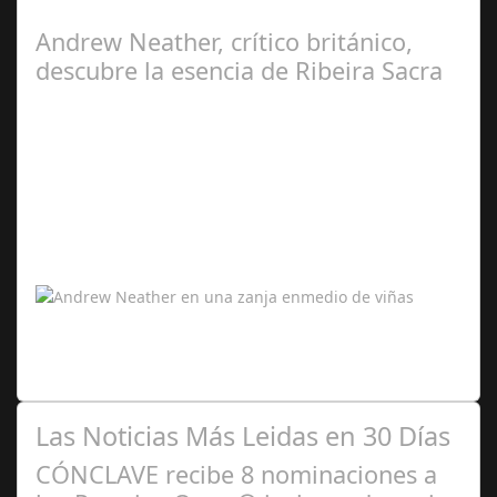
celebrará en el Recinto…
Andrew Neather, crítico británico,
descubre la esencia de Ribeira Sacra
Oct 30,
2025
La visita del reputado periodista internacional pone en
valor la calidad y diversidad de los vinos gallegos La
Denominación de Origen…
Las Noticias Más Leidas en 30 Días
CÓNCLAVE recibe 8 nominaciones a