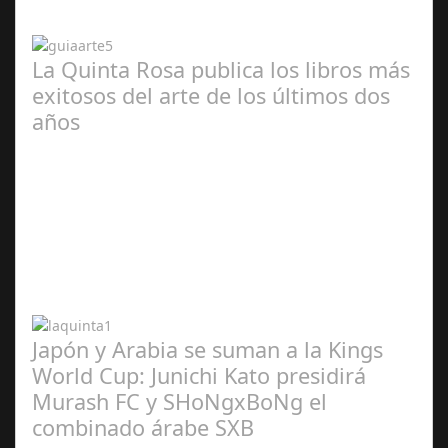
2024
La Quinta Rosa publica los libros más
exitosos del arte de los últimos dos
años
Abr 20,
2024
Japón y Arabia se suman a la Kings
World Cup: Junichi Kato presidirá
Murash FC y SHoNgxBoNg el
combinado árabe SXB