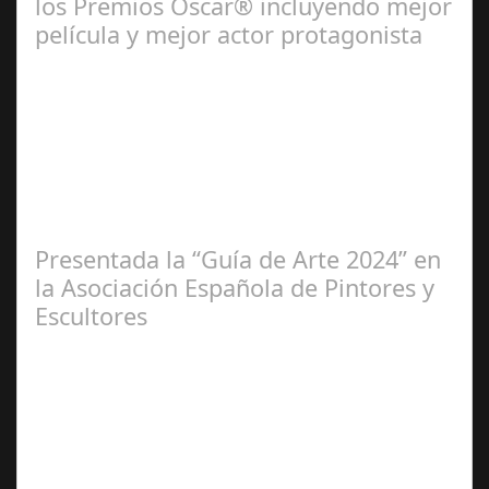
los Premios Oscar® incluyendo mejor
película y mejor actor protagonista
Ene 23,
2025
Presentada la “Guía de Arte 2024” en
la Asociación Española de Pintores y
Escultores
Abr 20,