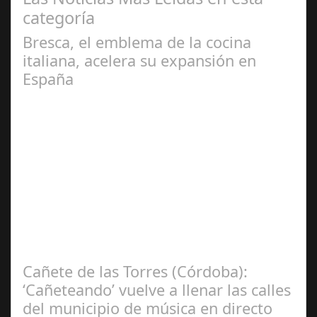
categoría
Bresca, el emblema de la cocina
italiana, acelera su expansión en
España
Jun 24,
2024
Bresca, la destacada cadena de restauración del grupo
Italian Fooding, ha dado un paso decisivo en su
estrategia de expansión a nivel…
Cañete de las Torres (Córdoba):
‘Cañeteando’ vuelve a llenar las calles
del municipio de música en directo