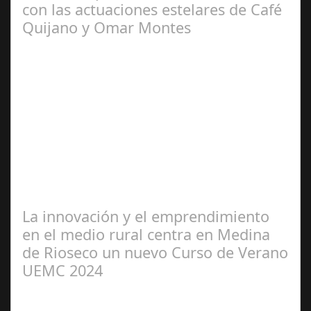
con las actuaciones estelares de Café
Quijano y Omar Montes
Jun 25,
2024
‘Cañeteando’ llega con una nueva edición al municipio
de Cañete de las Torres, convirtiéndose en una gran
pista de baile toda la noche el…
La innovación y el emprendimiento
en el medio rural centra en Medina
de Rioseco un nuevo Curso de Verano
UEMC 2024