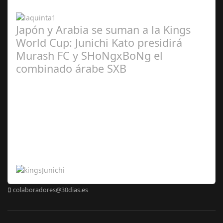
2024
Japón y Arabia se suman a la Kings
World Cup: Junichi Kato presidirá
Murash FC y SHoNgxBoNg el
combinado árabe SXB
Abr 20,
2024
colaboradores@30dias.es