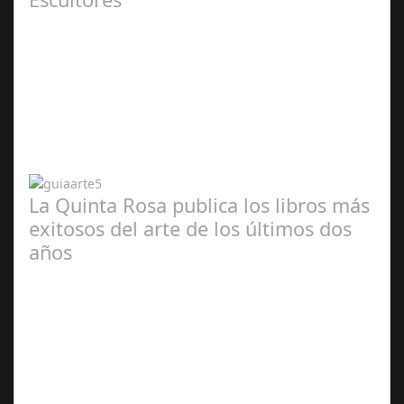
Abr 20,
2024
La Quinta Rosa publica los libros más
exitosos del arte de los últimos dos
años
Abr 20,