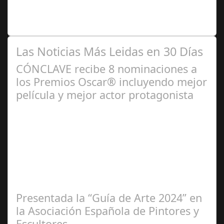
mejor de la cocina española, argentina y de vanguardia,
mezclando lo moderno con lo…
Las Noticias Más Leidas en 30 Días
CÓNCLAVE recibe 8 nominaciones a
los Premios Oscar® incluyendo mejor
película y mejor actor protagonista
Ene 23,
2025
Presentada la “Guía de Arte 2024” en
la Asociación Española de Pintores y
Escultores