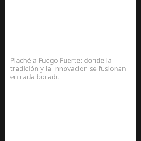
Jul 08, 2024
La localidad acogerá el 11 de julio “Talento,
emprendimiento e innovación en el entorno rural”, una
jornada en la que también se…
Plaché a Fuego Fuerte: donde la
tradición y la innovación se fusionan
en cada bocado
Ago 23,
2024
Una experiencia gastronómica única que combina lo