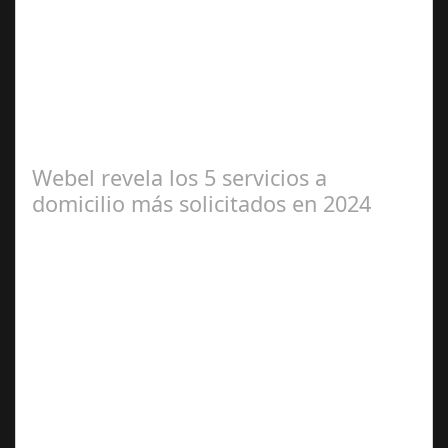
Abr 01,
2025
Miss Universo, el concurso de belleza con mayor
proyección global desde 1952, evoluciona para celebrar
la diversidad y el poder interior de…
Webel revela los 5 servicios a
domicilio más solicitados en 2024
Jun 04,
2024
Webel, la aplicación líder en servicios a domicilio,
analiza las tendencias en búsqueda y contratación de