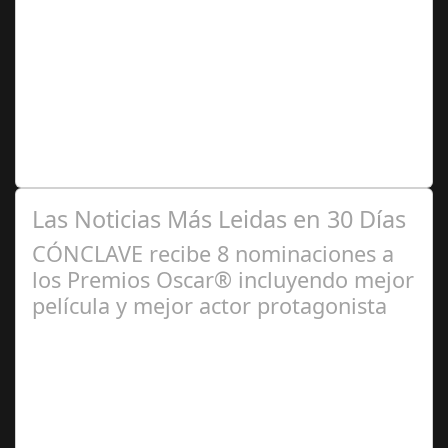
Jun 16,
2024
La embajada celebra la tercera edición El pasado jueves
13 de junio la Embajada de El Salvador acreditada en
España, en coordinación con…
Las Noticias Más Leidas en 30 Días
CÓNCLAVE recibe 8 nominaciones a
los Premios Oscar® incluyendo mejor
película y mejor actor protagonista
Ene 23,