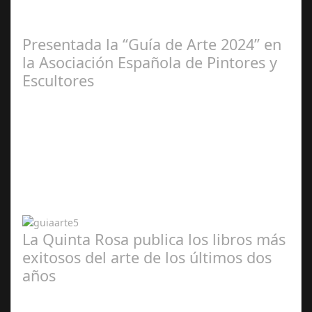
2025
Presentada la “Guía de Arte 2024” en
la Asociación Española de Pintores y
Escultores
Abr 20,
2024
La Quinta Rosa publica los libros más
exitosos del arte de los últimos dos
años