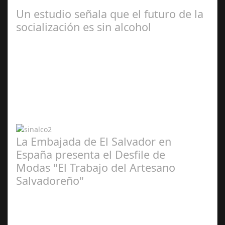
servicios a domicilio para este…
Un estudio señala que el futuro de la
socialización es sin alcohol
Abr 20,
2024
La Embajada de El Salvador en
España presenta el Desfile de
Modas "El Trabajo del Artesano
Salvadoreño"