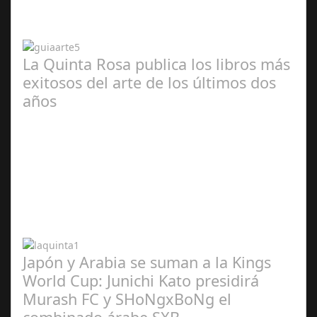
2024
La Quinta Rosa publica los libros más
exitosos del arte de los últimos dos
años
Abr 20,
2024
Japón y Arabia se suman a la Kings
World Cup: Junichi Kato presidirá
Murash FC y SHoNgxBoNg el