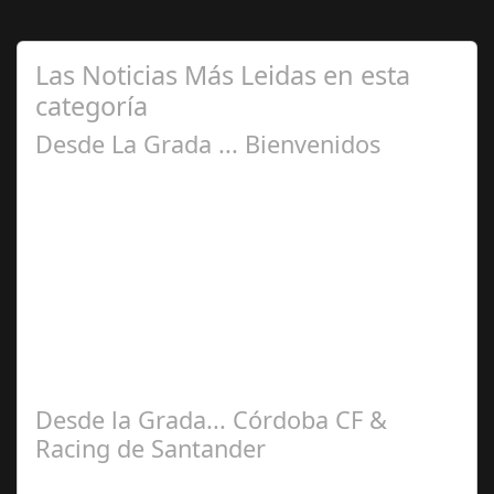
Las Noticias Más Leidas en esta
categoría
Desde La Grada ... Bienvenidos
Jul 28, 2025
La idea de plasmar sensaciones recibidas desde la
grada del Nuevo estadio del Arcángel rebautizado como
Bahrain Victorius en esta nueva…
Desde la Grada... Córdoba CF &
Racing de Santander