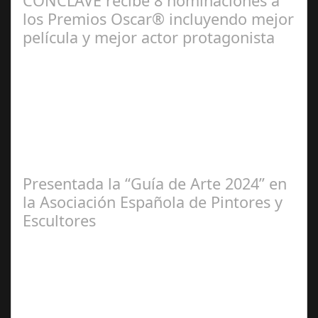
CÓNCLAVE recibe 8 nominaciones a
los Premios Oscar® incluyendo mejor
película y mejor actor protagonista
Ene 23,
2025
Presentada la “Guía de Arte 2024” en
la Asociación Española de Pintores y
Escultores
Abr 20,