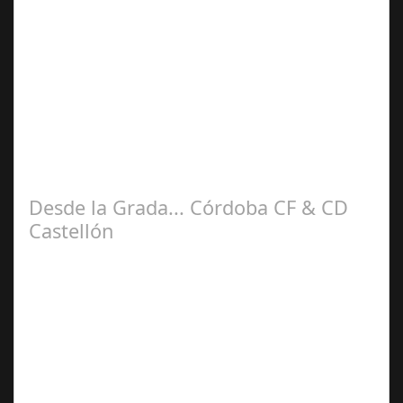
Sep 26,
2025
En esta sexta Jornada de nuestra liga Hypermotion
recibimos la visita del Racing de Santander. Siendo
sincero me sentía muy receloso ya que…
Desde la Grada... Córdoba CF & CD
Castellón
Sep 08,
2025