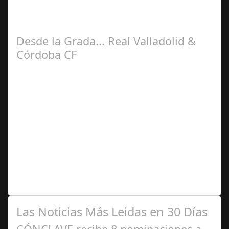
La cuarta jornada de la liga Hypermotiòn trajo de nuevo
al Córdoba CF a su feudo, siendo en esta ocasión junto al
CD Castellón. Con mas de…
Desde la Grada... Real Valladolid &
Córdoba CF
Sep 03,
2025
El Estadio José Zorrilla recibía al Córdoba CF como una
victima propiciatoria después de los fiascos de las
primeras jornadas y por…
Las Noticias Más Leidas en 30 Días