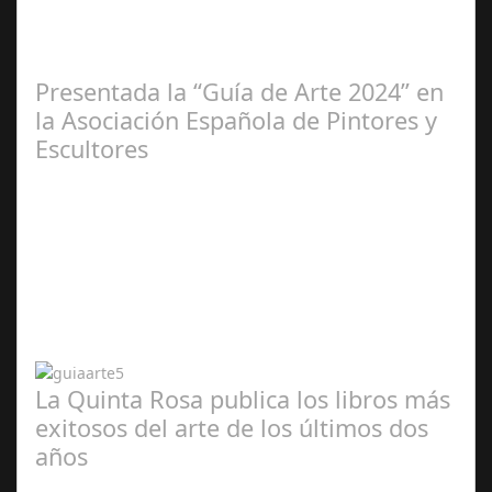
2025
Presentada la “Guía de Arte 2024” en
la Asociación Española de Pintores y
Escultores
Abr 20,
2024
La Quinta Rosa publica los libros más
exitosos del arte de los últimos dos
años