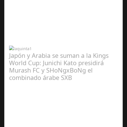
Abr 20,
2024
Japón y Arabia se suman a la Kings
World Cup: Junichi Kato presidirá
Murash FC y SHoNgxBoNg el
combinado árabe SXB
Abr 20,