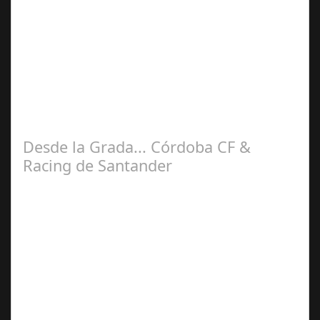
Jul 28, 2025
La idea de plasmar sensaciones recibidas desde la
grada del Nuevo estadio del Arcángel rebautizado como
Bahrain Victorius en esta nueva…
Desde la Grada... Córdoba CF &
Racing de Santander
Sep 26,
2025
En esta sexta Jornada de nuestra liga Hypermotion