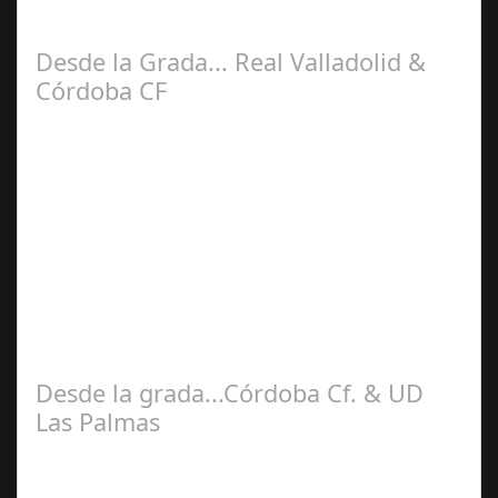
recibimos la visita del Racing de Santander. Siendo
sincero me sentía muy receloso ya que…
Desde la Grada... Real Valladolid &
Córdoba CF
Sep 03,
2025
El Estadio José Zorrilla recibía al Córdoba CF como una
victima propiciatoria después de los fiascos de las
primeras jornadas y por…
Desde la grada...Córdoba Cf. & UD
Las Palmas