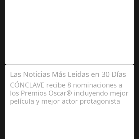
Ago 27,
2025
Segunda jornada de la liga Hypermotion, desde la grada
del Bahrain Victortius Nuevo Arcángel de nuestra
Ciudad desgranamos lo acaecido en…
Las Noticias Más Leidas en 30 Días
CÓNCLAVE recibe 8 nominaciones a
los Premios Oscar® incluyendo mejor
película y mejor actor protagonista
Ene 23,