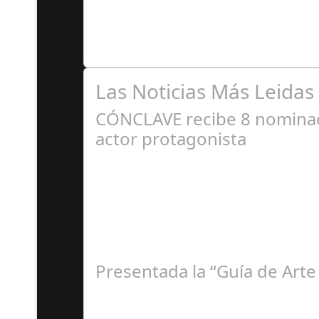
El Estadio José Zorrilla recibía al Córdoba CF 
Las Noticias Más Leidas
CÓNCLAVE recibe 8 nominaci
actor protagonista
E
Presentada la “Guía de Arte