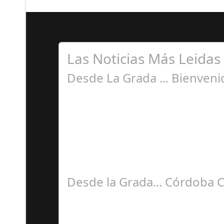
Las Noticias Más Leidas
Desde La Grada ... Bienven
Ju
La idea de plasmar sensaciones recibidas des
Desde la Grada... Córdoba 