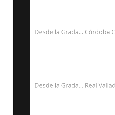
S
En esta sexta Jornada de nuestra liga Hypermo
Desde la Grada... Córdoba 
S
La cuarta jornada de la liga Hypermotiòn traj
Desde la Grada... Real Vall
S