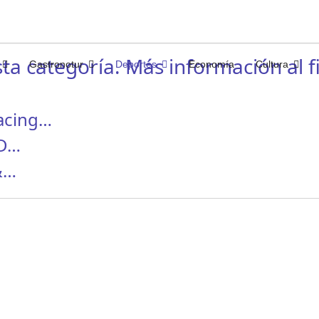
ta categoría. Más información al fi
Gastronotur
Deportes
Economía
Cultura
Racing…
CD…
 &…