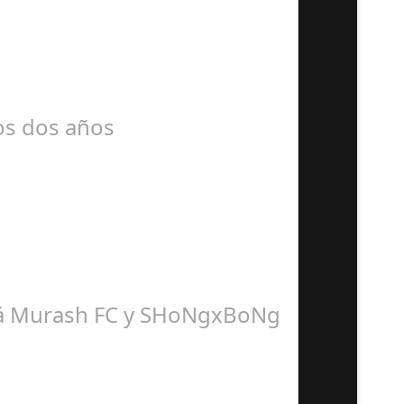
mos dos años
dirá Murash FC y SHoNgxBoNg