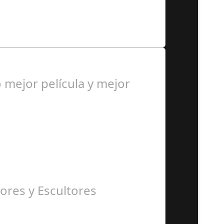
as jornadas y por…
mejor película y mejor
ores y Escultores