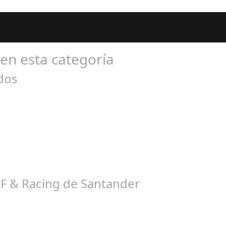
 en esta categoría
idos
l 28, 2025
de la grada del Nuevo estadio del Arcángel rebautizado como Bahr
CF & Racing de Santander