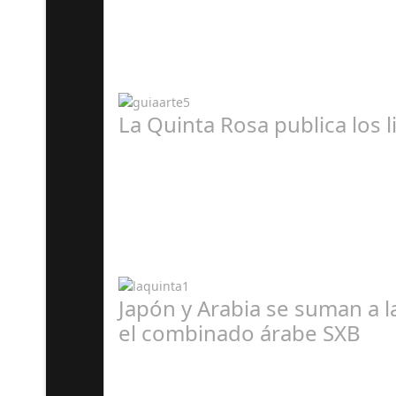
A
La Quinta Rosa publica los 
A
Japón y Arabia se suman a 
el combinado árabe SXB