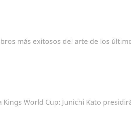
br 20, 2024
libros más exitosos del arte de los últi
br 20, 2024
la Kings World Cup: Junichi Kato presi