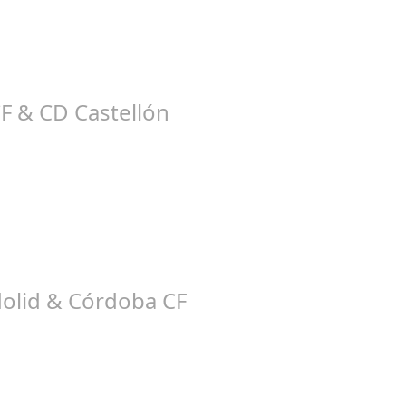
ep 26, 2025
tion recibimos la visita del Racing de Santander. Siendo sincero 
CF & CD Castellón
ep 08, 2025
o de nuevo al Córdoba CF a su feudo, siendo en esta ocasión junto 
adolid & Córdoba CF
ep 03, 2025