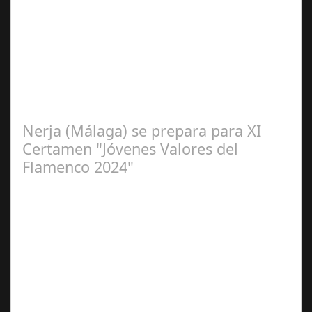
Sep 16,
2024
La cantaora Laura Vital, estará en la XLIV Noche
Flamenca de Cañete de las Torres. El 25 de Septiembre
de 2024. Organiza. Peña Cultural…
Nerja (Málaga) se prepara para XI
Certamen "Jóvenes Valores del
Flamenco 2024"
Ago 10,
2024
Premio Especial: Letras originales para la visibilidad de