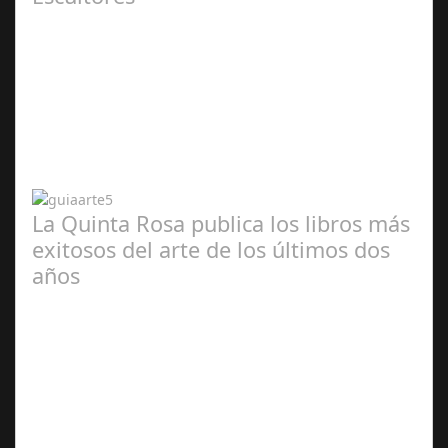
Abr 20,
2024
La Quinta Rosa publica los libros más
exitosos del arte de los últimos dos
años
Abr 20,