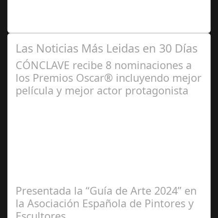
la mujer en el flamenco. Ventana Abierta. arte, cultura,
personas, una asociación…
Las Noticias Más Leidas en 30 Días
CÓNCLAVE recibe 8 nominaciones a
los Premios Oscar® incluyendo mejor
película y mejor actor protagonista
Ene 23,
2025
Presentada la “Guía de Arte 2024” en
la Asociación Española de Pintores y
Escultores