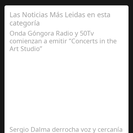
Las Noticias Más Leidas en esta
categoría
Onda Góngora Radio y 50Tv
comienzan a emitir “Concerts in the
Art Studio”
Sep 21,
2024
El programa pasa a integrarse en la programación
habitual de dichas cadenas de Radio y Televisión La
productora BSN ha llegado…
Sergio Dalma derrocha voz y cercanía