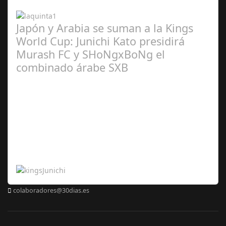
2024
Japón y Arabia se suman a la Kings
World Cup: Junichi Kato presidirá
Murash FC y SHoNgxBoNg el
combinado árabe SXB
Abr 20,
2024
colaboradores@30dias.es