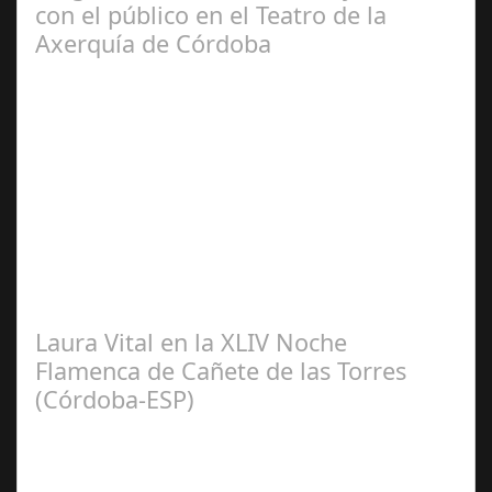
con el público en el Teatro de la
Axerquía de Córdoba
Sep 08,
2024
El pasado sábado 7 de septiembre, el emblemático
Teatro de la Axerquía de Córdoba se llenó de magia y
emoción con la presentación de Sergio…
Laura Vital en la XLIV Noche
Flamenca de Cañete de las Torres
(Córdoba-ESP)