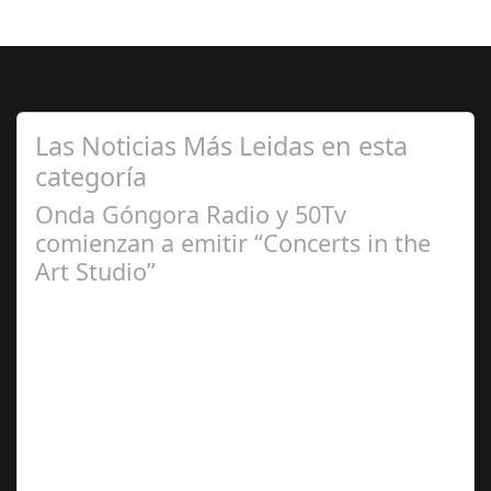
Las Noticias Más Leidas en esta
categoría
Onda Góngora Radio y 50Tv
comienzan a emitir “Concerts in the
Art Studio”
Sep 21,
2024