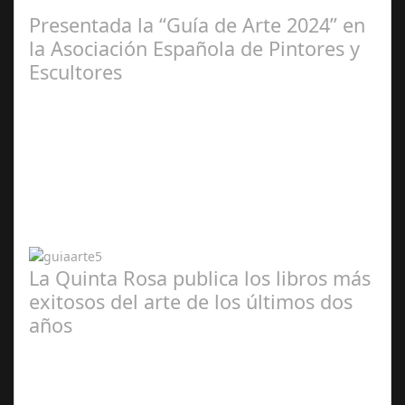
2025
Presentada la “Guía de Arte 2024” en
la Asociación Española de Pintores y
Escultores
Abr 20,
2024
La Quinta Rosa publica los libros más
exitosos del arte de los últimos dos
años