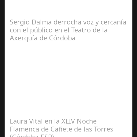
El programa pasa a integrarse en la programación
habitual de dichas cadenas de Radio y Televisión La
productora BSN ha llegado…
Sergio Dalma derrocha voz y cercanía
con el público en el Teatro de la
Axerquía de Córdoba
Sep 08,
2024
El pasado sábado 7 de septiembre, el emblemático
Teatro de la Axerquía de Córdoba se llenó de magia y
emoción con la presentación de Sergio…
Laura Vital en la XLIV Noche
Flamenca de Cañete de las Torres
(Córdoba-ESP)