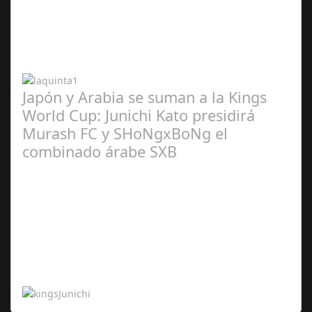
Abr 20,
2024
Japón y Arabia se suman a la Kings
World Cup: Junichi Kato presidirá
Murash FC y SHoNgxBoNg el
combinado árabe SXB
Abr 20,
2024