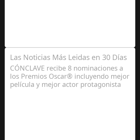
2024
Premio Especial: Letras originales para la visibilidad de
la mujer en el flamenco. Ventana Abierta. arte, cultura,
personas, una asociación…
Las Noticias Más Leidas en 30 Días
CÓNCLAVE recibe 8 nominaciones a
los Premios Oscar® incluyendo mejor
película y mejor actor protagonista
Ene 23,