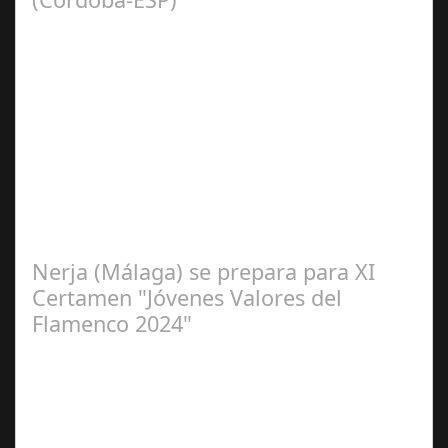
Sep 16,
2024
La cantaora Laura Vital, estará en la XLIV Noche
Flamenca de Cañete de las Torres. El 25 de Septiembre
de 2024. Organiza. Peña Cultural…
Nerja (Málaga) se prepara para XI
Certamen "Jóvenes Valores del
Flamenco 2024"
Ago 10,