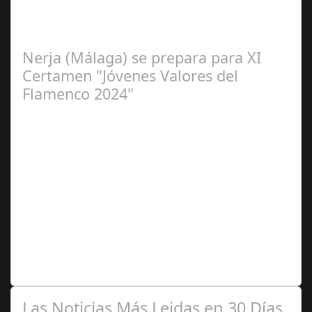
La cantaora Laura Vital, estará en la XLIV Noche
Flamenca de Cañete de las Torres. El 25 de Septiembre
de 2024. Organiza. Peña Cultural…
Nerja (Málaga) se prepara para XI
Certamen "Jóvenes Valores del
Flamenco 2024"
Ago 10,
2024
Premio Especial: Letras originales para la visibilidad de
la mujer en el flamenco. Ventana Abierta. arte, cultura,
personas, una asociación…
Las Noticias Más Leidas en 30 Días