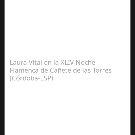
Sep 08,
2024
El pasado sábado 7 de septiembre, el emblemático
Teatro de la Axerquía de Córdoba se llenó de magia y
emoción con la presentación de Sergio…
Laura Vital en la XLIV Noche
Flamenca de Cañete de las Torres
(Córdoba-ESP)
Sep 16,
2024