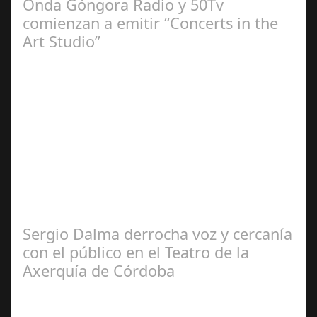
Onda Góngora Radio y 50Tv
comienzan a emitir “Concerts in the
Art Studio”
Sep 21,
2024
El programa pasa a integrarse en la programación
habitual de dichas cadenas de Radio y Televisión La
productora BSN ha llegado…
Sergio Dalma derrocha voz y cercanía
con el público en el Teatro de la
Axerquía de Córdoba