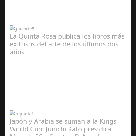
2024
La Quinta Rosa publica los libros más
exitosos del arte de los últimos dos
años
Abr 20,
2024
Japón y Arabia se suman a la Kings
World Cup: Junichi Kato presidirá