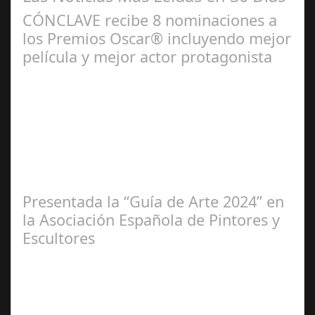
CÓNCLAVE recibe 8 nominaciones a
los Premios Oscar® incluyendo mejor
película y mejor actor protagonista
Ene 23,
2025
Presentada la “Guía de Arte 2024” en
la Asociación Española de Pintores y
Escultores
Abr 20,