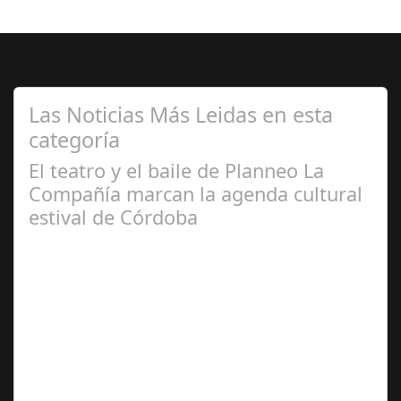
Las Noticias Más Leidas en esta
categoría
El teatro y el baile de Planneo La
Compañía marcan la agenda cultural
estival de Córdoba
Jun 24,
2024
El próximo 25 de junio y durante todo el mes de julio los