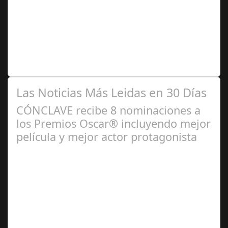
2024
Dirección de casting, intérpretes y activistas en
diversidad han trabajado conjuntamente en el marco de
esta iniciativa, organizada por la…
Las Noticias Más Leidas en 30 Días
CÓNCLAVE recibe 8 nominaciones a
los Premios Oscar® incluyendo mejor
película y mejor actor protagonista
Ene 23,