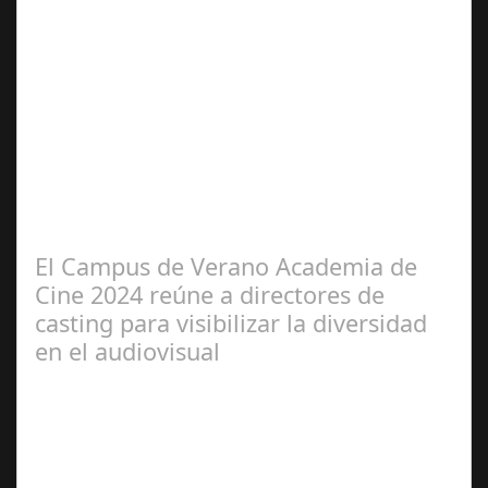
Jun 21,
2024
Se celebra la presentación oficial del 3.º Festival de
Magia de Terrassa (segunda edición), que este año
incorpora como gran novedad el…
El Campus de Verano Academia de
Cine 2024 reúne a directores de
casting para visibilizar la diversidad
en el audiovisual
Jun 28,