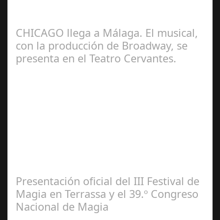
artistas seleccionados presentarán en Córdoba sus
recientes creaciones Los…
CHICAGO llega a Málaga. El musical,
con la producción de Broadway, se
presenta en el Teatro Cervantes.
Jul 17, 2024
El escenario municipal recibe desde mañana hasta el 4
de agosto 22 funciones de la misma producción que se
puede contemplar actualmente en…
Presentación oficial del III Festival de
Magia en Terrassa y el 39.º Congreso
Nacional de Magia