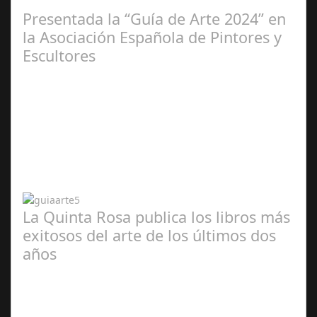
2025
Presentada la “Guía de Arte 2024” en
la Asociación Española de Pintores y
Escultores
Abr 20,
2024
La Quinta Rosa publica los libros más
exitosos del arte de los últimos dos
años