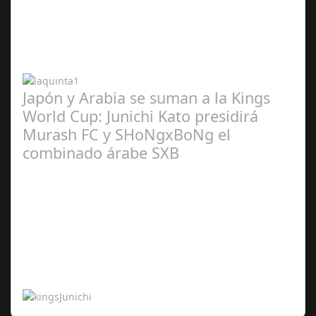
Abr 20,
2024
Japón y Arabia se suman a la Kings
World Cup: Junichi Kato presidirá
Murash FC y SHoNgxBoNg el
combinado árabe SXB
Abr 20,
2024