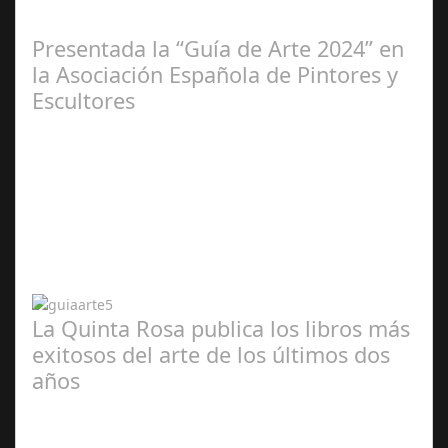
2025
Presentada la “Guía de Arte 2024” en
la Asociación Española de Pintores y
Escultores
Abr 20,
2024
La Quinta Rosa publica los libros más
exitosos del arte de los últimos dos
años