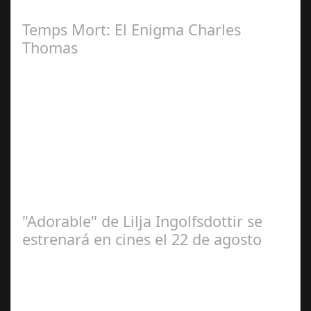
nueva y esperada serie de…
Temps Mort: El Enigma Charles
Thomas
Jul 07, 2025
Documental desvela la desaparición del legendario
jugador del Barça en los 70, estreno 12 de septiembre El
12 de septiembre llega a los…
"Adorable" de Lilja Ingolfsdottir se
estrenará en cines el 22 de agosto
Jun 14,