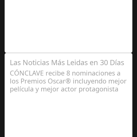
2025
La película de la directora noruega ha sido una de las
sorpresas del año. Ganó 5 premios en la pasada edición
del Festival Karlovy Vary,…
Las Noticias Más Leidas en 30 Días
CÓNCLAVE recibe 8 nominaciones a
los Premios Oscar® incluyendo mejor
película y mejor actor protagonista
Ene 23,