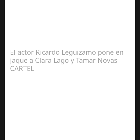
2025
CÓNCLAVE se alza como una de las película más
nominada en los Premios Oscar® recibiendo 8
nominaciones incluyendo mejor película, mejor…
El actor Ricardo Leguizamo pone en
jaque a Clara Lago y Tamar Novas
CARTEL
Jun 20,
2024
Ricardo Leguizamo encarna al "Villano" en la Nueva
Serie de Netflix "Clanes", rodada en Galicia "Clanes" la