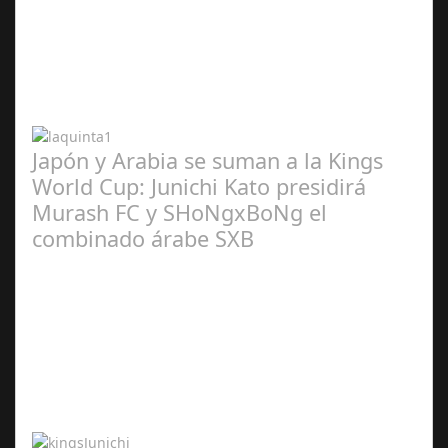
Abr 20,
2024
Japón y Arabia se suman a la Kings
World Cup: Junichi Kato presidirá
Murash FC y SHoNgxBoNg el
combinado árabe SXB
Abr 20,
2024