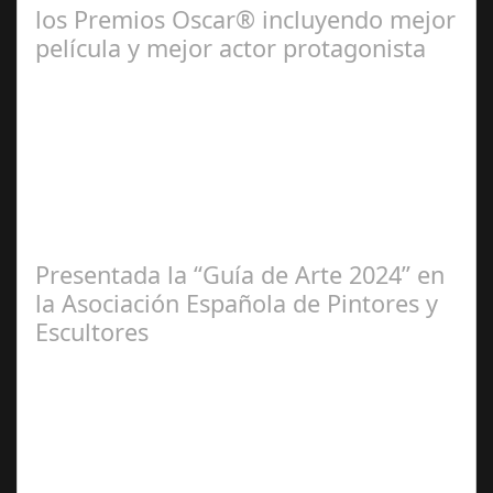
los Premios Oscar® incluyendo mejor
película y mejor actor protagonista
Ene 23,
2025
Presentada la “Guía de Arte 2024” en
la Asociación Española de Pintores y
Escultores
Abr 20,