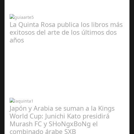
2024
La Quinta Rosa publica los libros más
exitosos del arte de los últimos dos
años
Abr 20,
2024
Japón y Arabia se suman a la Kings
World Cup: Junichi Kato presidirá
Murash FC y SHoNgxBoNg el
combinado árabe SXB