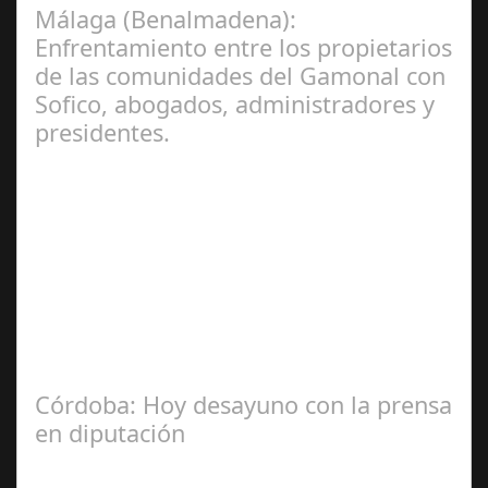
Málaga (Benalmadena):
Enfrentamiento entre los propietarios
de las comunidades del Gamonal con
Sofico, abogados, administradores y
presidentes.
Jul 31, 2024
La Mala fe de Sofico La negligencia de los abogados de
las comunidades. En el año 2015, la empresa SOFICO
INVERSIONES, sorprende a las…
Córdoba: Hoy desayuno con la prensa
en diputación