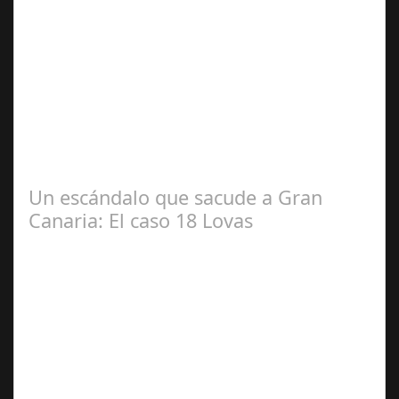
Dic 17,
2024
#revista30dias #colaborandoporcórdoba
#diputacióndecórdoba Hoy la Diputación de Córdoba ha
realizado su tradicional desayuno con la prensa…
Un escándalo que sacude a Gran
Canaria: El caso 18 Lovas
Sep 27,
2024