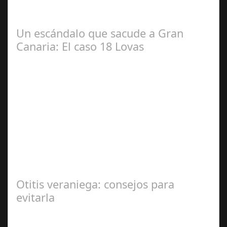
#diputacióndecórdoba Hoy la Diputación de Córdoba ha
realizado su tradicional desayuno con la prensa…
Un escándalo que sacude a Gran
Canaria: El caso 18 Lovas
Sep 27,
2024
En el corazón de Gran Canaria, un escándalo legal de
gran magnitud ha sacudido a la sociedad. El caso 18
Lovas, como se le conoce, ha…
Otitis veraniega: consejos para
evitarla