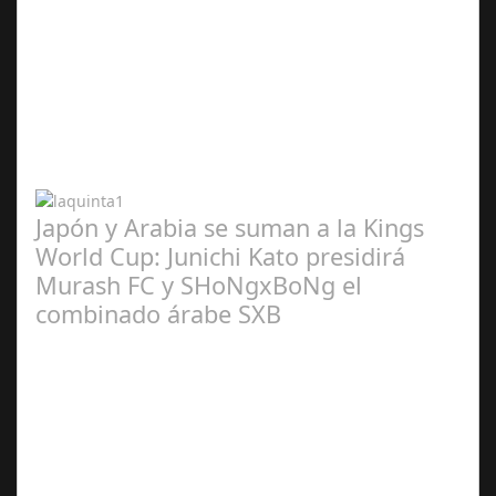
Abr 20,
2024
Japón y Arabia se suman a la Kings
World Cup: Junichi Kato presidirá
Murash FC y SHoNgxBoNg el
combinado árabe SXB
Abr 20,