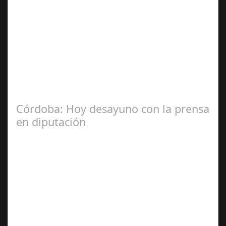
Jul 31, 2024
La Mala fe de Sofico La negligencia de los abogados de
las comunidades. En el año 2015, la empresa SOFICO
INVERSIONES, sorprende a las…
Córdoba: Hoy desayuno con la prensa
en diputación
Dic 17,
2024
#revista30dias #colaborandoporcórdoba