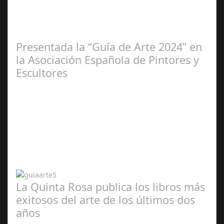
2025
Presentada la “Guía de Arte 2024” en
la Asociación Española de Pintores y
Escultores
Abr 20,
2024
La Quinta Rosa publica los libros más
exitosos del arte de los últimos dos
años