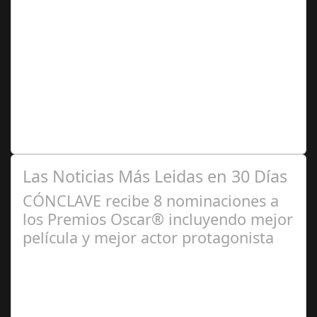
Ago 04,
2024
Se trata de una infección especialmente común entre los
niños y bebés durante el verano Joan Francesc Horvath,
responsable de Audiología en…
Las Noticias Más Leidas en 30 Días
CÓNCLAVE recibe 8 nominaciones a
los Premios Oscar® incluyendo mejor
película y mejor actor protagonista
Ene 23,