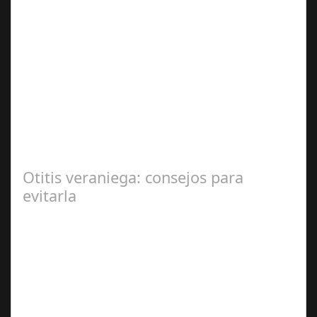
Sep 27,
2024
En el corazón de Gran Canaria, un escándalo legal de
gran magnitud ha sacudido a la sociedad. El caso 18
Lovas, como se le conoce, ha…
Otitis veraniega: consejos para
evitarla
Ago 04,