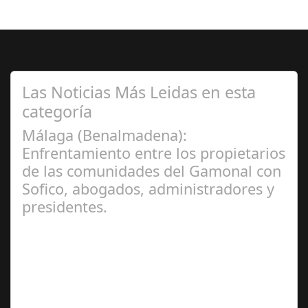
Las Noticias Más Leidas en esta
categoría
Málaga (Benalmadena):
Enfrentamiento entre los propietarios
de las comunidades del Gamonal con
Sofico, abogados, administradores y
presidentes.
Jul 31, 2024