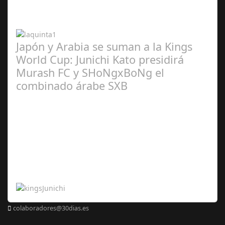
2024
Japón y Arabia se suman a la Kings
World Cup: Junichi Kato presidirá
Murash FC y SHoNgxBoNg el
combinado árabe SXB
Abr 20,
2024
colaboradores@30dias.es