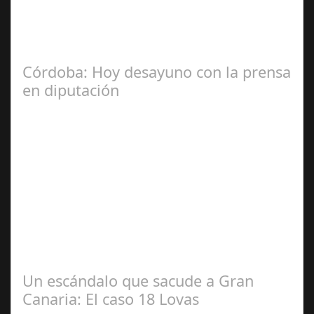
La Mala fe de Sofico La negligencia de los abogados de
las comunidades. En el año 2015, la empresa SOFICO
INVERSIONES, sorprende a las…
Córdoba: Hoy desayuno con la prensa
en diputación
Dic 17,
2024
#revista30dias #colaborandoporcórdoba
#diputacióndecórdoba Hoy la Diputación de Córdoba ha
realizado su tradicional desayuno con la prensa…
Un escándalo que sacude a Gran
Canaria: El caso 18 Lovas