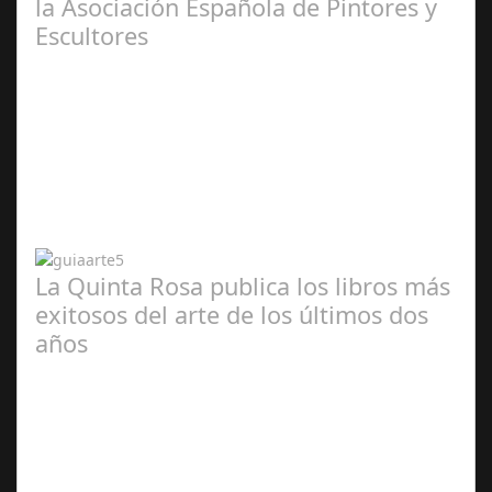
la Asociación Española de Pintores y
Escultores
Abr 20,
2024
La Quinta Rosa publica los libros más
exitosos del arte de los últimos dos
años
Abr 20,