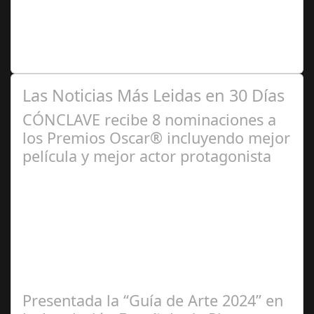
2024
Se trata de una infección especialmente común entre los
niños y bebés durante el verano Joan Francesc Horvath,
responsable de Audiología en…
Las Noticias Más Leidas en 30 Días
CÓNCLAVE recibe 8 nominaciones a
los Premios Oscar® incluyendo mejor
película y mejor actor protagonista
Ene 23,
2025
Presentada la “Guía de Arte 2024” en