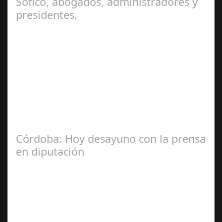
Sofico, abogados, administradores y
presidentes.
Jul 31, 2024
La Mala fe de Sofico La negligencia de los abogados de
las comunidades. En el año 2015, la empresa SOFICO
INVERSIONES, sorprende a las…
Córdoba: Hoy desayuno con la prensa
en diputación
Dic 17,