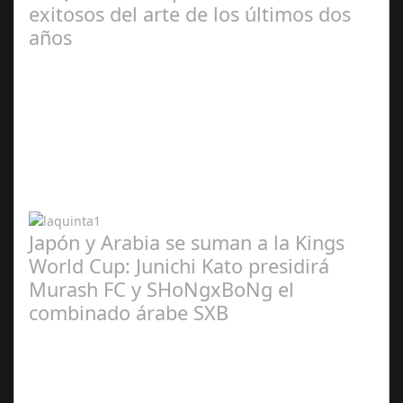
exitosos del arte de los últimos dos
años
Abr 20,
2024
Japón y Arabia se suman a la Kings
World Cup: Junichi Kato presidirá
Murash FC y SHoNgxBoNg el
combinado árabe SXB
Abr 20,