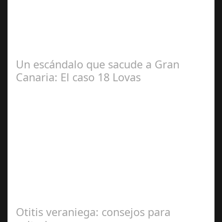
2024
#revista30dias #colaborandoporcórdoba
#diputacióndecórdoba Hoy la Diputación de Córdoba ha
realizado su tradicional desayuno con la prensa…
Un escándalo que sacude a Gran
Canaria: El caso 18 Lovas
Sep 27,
2024
En el corazón de Gran Canaria, un escándalo legal de
gran magnitud ha sacudido a la sociedad. El caso 18
Lovas, como se le conoce, ha…
Otitis veraniega: consejos para