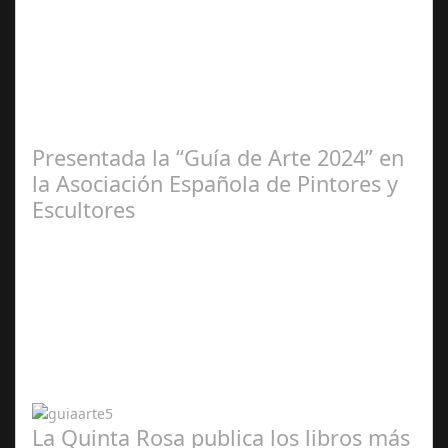
Ene 23,
2025
Presentada la “Guía de Arte 2024” en
la Asociación Española de Pintores y
Escultores
Abr 20,
2024
La Quinta Rosa publica los libros más