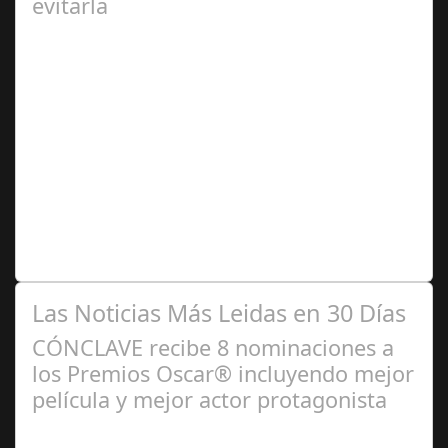
evitarla
Ago 04,
2024
Se trata de una infección especialmente común entre los
niños y bebés durante el verano Joan Francesc Horvath,
responsable de Audiología en…
Las Noticias Más Leidas en 30 Días
CÓNCLAVE recibe 8 nominaciones a
los Premios Oscar® incluyendo mejor
película y mejor actor protagonista