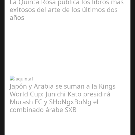
La Quinta Rosa publica los libros más
exitosos del arte de los últimos dos
años
Abr 20,
2024
Japón y Arabia se suman a la Kings
World Cup: Junichi Kato presidirá
Murash FC y SHoNgxBoNg el
combinado árabe SXB