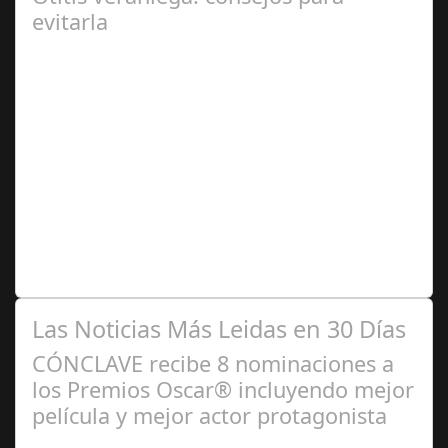
evitarla
Ago 04,
2024
Se trata de una infección especialmente común entre los
niños y bebés durante el verano Joan Francesc Horvath,
responsable de Audiología en…
Las Noticias Más Leidas en 30 Días
CÓNCLAVE recibe 8 nominaciones a
los Premios Oscar® incluyendo mejor
película y mejor actor protagonista