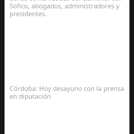
Sofico, abogados, administradores y
presidentes.
Jul 31, 2024
La Mala fe de Sofico La negligencia de los abogados de
las comunidades. En el año 2015, la empresa SOFICO
INVERSIONES, sorprende a las…
Córdoba: Hoy desayuno con la prensa
en diputación
Dic 17,