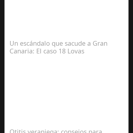
2024
#revista30dias #colaborandoporcórdoba
#diputacióndecórdoba Hoy la Diputación de Córdoba ha
realizado su tradicional desayuno con la prensa…
Un escándalo que sacude a Gran
Canaria: El caso 18 Lovas
Sep 27,
2024
En el corazón de Gran Canaria, un escándalo legal de
gran magnitud ha sacudido a la sociedad. El caso 18
Lovas, como se le conoce, ha…
Otitis veraniega: consejos para