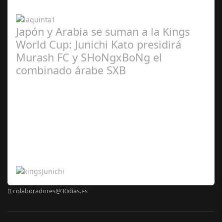
2024
Japón y Arabia se suman a la Kings
World Cup: Junichi Kato presidirá
Murash FC y SHoNgxBoNg el
combinado árabe SXB
Abr 20,
2024
colaboradores@30dias.es