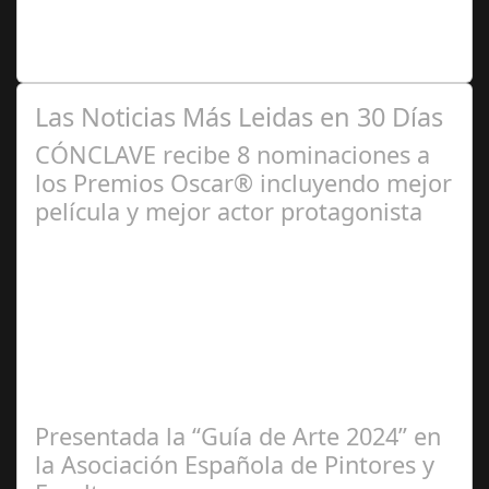
Se trata de una infección especialmente común entre los
niños y bebés durante el verano Joan Francesc Horvath,
responsable de Audiología en…
Las Noticias Más Leidas en 30 Días
CÓNCLAVE recibe 8 nominaciones a
los Premios Oscar® incluyendo mejor
película y mejor actor protagonista
Ene 23,
2025
Presentada la “Guía de Arte 2024” en
la Asociación Española de Pintores y