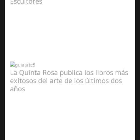
Escultores
Abr 20,
2024
La Quinta Rosa publica los libros más
exitosos del arte de los últimos dos
años
Abr 20,