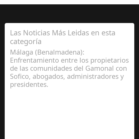
Las Noticias Más Leidas en esta
categoría
Málaga (Benalmadena):
Enfrentamiento entre los propietarios
de las comunidades del Gamonal con
Sofico, abogados, administradores y
presidentes.
Jul 31, 2024