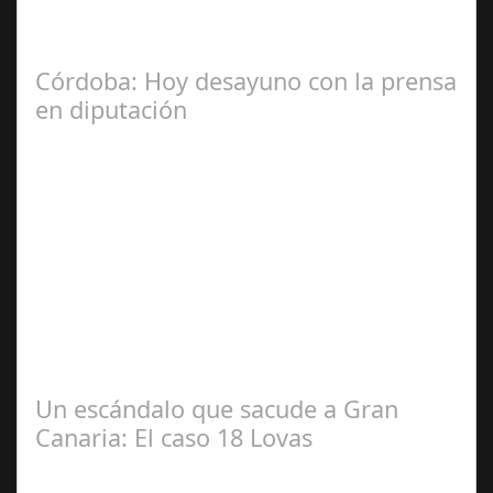
La Mala fe de Sofico La negligencia de los abogados de
las comunidades. En el año 2015, la empresa SOFICO
INVERSIONES, sorprende a las…
Córdoba: Hoy desayuno con la prensa
en diputación
Dic 17,
2024
#revista30dias #colaborandoporcórdoba
#diputacióndecórdoba Hoy la Diputación de Córdoba ha
realizado su tradicional desayuno con la prensa…
Un escándalo que sacude a Gran
Canaria: El caso 18 Lovas