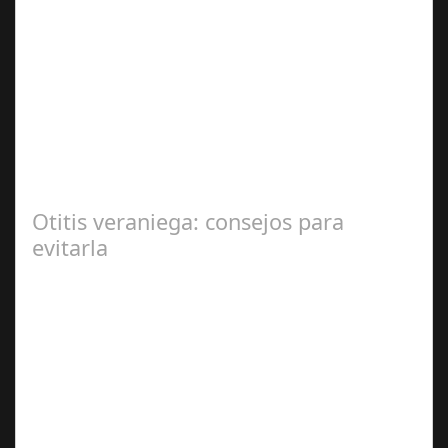
Sep 27,
2024
En el corazón de Gran Canaria, un escándalo legal de
gran magnitud ha sacudido a la sociedad. El caso 18
Lovas, como se le conoce, ha…
Otitis veraniega: consejos para
evitarla
Ago 04,
2024